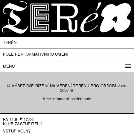
TERÉN
POLE PERFORMATIVNÍHO UMĚNÍ
MENU
PROGRAM
PROJEKTY
🚨 VÝBĚROVÉ ŘÍZENÍ NA VEDENÍ TERÉNU PRO OBDOBÍ 2028-
2030 🚨
KONTAKT
Více informací najdete zde
INFO
O NÁS
VSTUPNÉ
PÁ 11.9.
17:00
KLUB ZASTUPITELŮ
PRESS
VSTUP VOLNÝ
PARTNEŘI