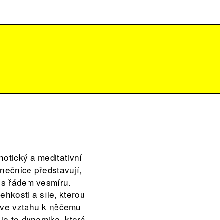
notický a meditativní
anečnice představují,
e s řádem vesmíru.
ehkosti a síle, kterou
í ve vztahu k něčemu
 je to dynamika, která