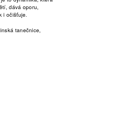
ětí, dává oporu,
 i očišťuje.
inská tanečnice,
sobící v Praze.
ta na objektové
vá média na National
ina (2019). Carolina
svá vystoupení v roce
followforfollow', 'IT';
e vztahu ke kontextu
vání. V současné
tující lektorkou
ity.