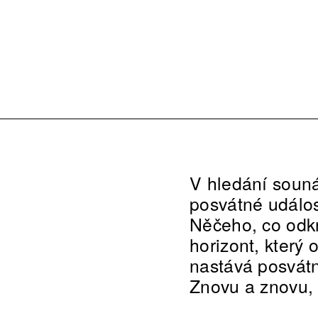
V hledání souná
posvátné událos
Něčeho, co odkr
horizont, který
nastává posvát
Znovu a znovu,