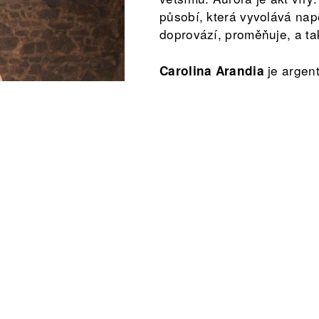
působí, která vyvolává nap
doprovází, proměňuje, a tak
je argent
Carolina Arandia
lektorka a choreografka pů
Vystudovala obor specialis
divadlo, interaktivitu a no
University of Art of Argent
začala zkoumat a rozvíjet 
dílech: 'LOMO', 'Ósea', 'What lies beside the haters', '#
 a choreografie zkoumá rozmanité způsoby existence v
ejí zájem spočívá v čase a ve způsobech jeho zabydlo
enkové skupiny pod vedením Claudie Groesman a je hos
 umění a experimentální média na Prague City Univers