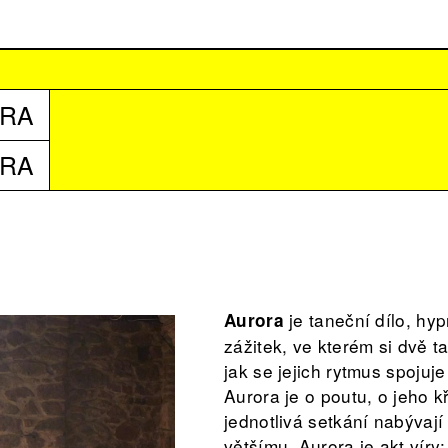
ORA
ORA
je taneční dílo, hyp
Aurora
zážitek, ve kterém si dvě t
jak se jejich rytmus spojuj
Aurora je o poutu, o jeho kř
jednotlivá setkání nabývaj
většímu. Aurora je akt víry: