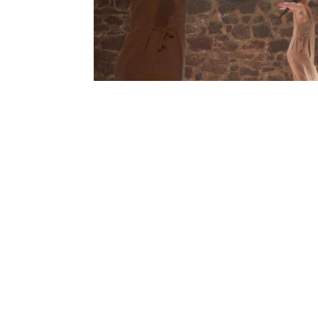
2015. Ve svých různých 
prostřednictvím tance
dnešní společnosti. J
době je součástí myšl
programu BA Výtvarné