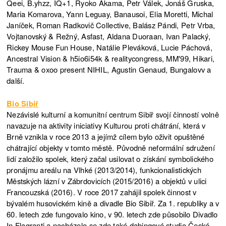
Qeei, B.yhzz, IQ+1, Ryoko Akama, Petr Válek, Jonáš Gruska,
Maria Komarova, Yann Leguay, Banausoi, Elia Moretti, Michal
Janíček, Roman Radkovič Collective, Balász Pándi, Petr Vrba,
Vojtanovský & Režný, Asfast, Aldana Duoraan, Ivan Palacký,
Rickey Mouse Fun House, Natálie Pleváková, Lucie Páchová,
Ancestral Vision & h5io6i54k & realitycongress, MM'99, Hikari,
Trauma & oxoo present NIHIL, Agustin Genaud, Bungalovv a
další.
Bio Sibiř
Nezávislé kulturní a komunitní centrum Sibiř svojí činností volně
navazuje na aktivity iniciativy Kulturou proti chátrání, která v
Brně vznikla v roce 2013 a jejímž cílem bylo oživit opuštěné
chátrající objekty v tomto městě. Původně neformální sdružení
lidí založilo spolek, který začal usilovat o získání symbolického
pronájmu areálu na Vlhké (2013/2014), funkcionalistických
Městských lázní v Zábrdovicích (2015/2016) a objektů v ulici
Francouzská (2016). V roce 2017 zahájil spolek činnost v
bývalém husovickém kině a divadle Bio Sibiř. Za 1. republiky a v
60. letech zde fungovalo kino, v 90. letech zde působilo Divadlo
In Flagranti a nacházelo se zde také dabingové studio České