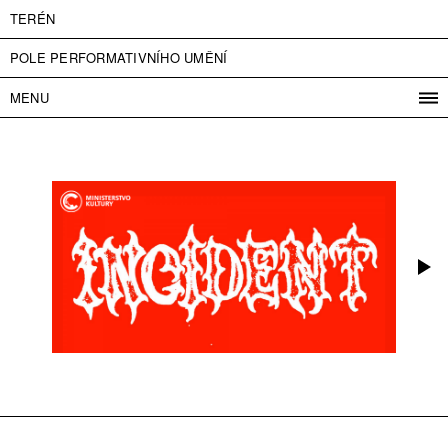
TERÉN
POLE PERFORMATIVNÍHO UMĚNÍ
MENU
PROGRAM
PROJEKTY
KONTAKT
INFO
O NÁS
VSTUPNÉ
PRESS
PARTNEŘI
ENGLISH