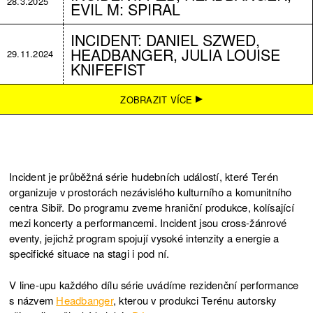
28.3.2025
EVIL M: SPIRAL
INCIDENT: DANIEL SZWED,
HEADBANGER, JULIA LOUISE
29.11.2024
KNIFEFIST
INCIDENT: EUGÈNE BLOVE,
ZOBRAZIT VÍCE
ZAFFER 9, HEADBANGER +
27.9.2024
NAROZENINY TERÉNU
INCIDENT: RAFAEL, DONNA
7.6.2024
HARINGWEY, HEADBANGER
Incident je průběžná série hudebních událostí, které Terén
organizuje v prostorách nezávislého kulturního a komunitního
INCIDENT: LORD SPIKEHEART,
centra Sibiř. Do programu zveme hraniční produkce, kolísající
AGUSTIN GENOUD,
10.5.2024
mezi koncerty a performancemi. Incident jsou cross-žánrové
HEADBANGER
eventy, jejichž program spojují vysoké intenzity a energie a
specifické situace na stagi i pod ní.
V line-upu každého dílu série uvádíme rezidenční performance
s názvem
Headbanger
, kterou v produkci Terénu autorsky