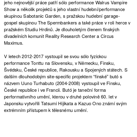
jeho nejnovější práce patří sólo performance Walrus Vampire
Show a několik projektů s jeho vlastní hudební/performance
skupinou Sabotanic Garden, s pražskou hudební garage-
gospel skupinou The Spermbankers a také práce v roli herce v
pražském Studiu Hrdinů. Je dlouholetým členem finských
divadelních komunit Reality Research Center a Circus
Maximus.
V letech 2012-2017 vystoupil se svou sólo fyzickou
performance Tonttu na Slovensku, v Německu, Finsku,
Švédsku, České republice, Rakousku a Spojených státech. S
dalším dlouhodobým site-specific projektem “finské” butó s
názvem Uuno Turhabuto (2004-2008) vystoupil ve Finsku,
České republice i ve Francii. Butó je taneční forma
performativního umění, kterou v druhé polovině 60. let v
Japonsku vytvořili Tatsumi Hijikata a Kazuo Ono známí svým
extrémním přístupem k tělesnému umění.