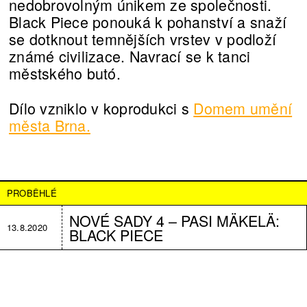
nedobrovolným únikem ze společnosti.
Black Piece ponouká k pohanství a snaží
se dotknout temnějších vrstev v podloží
známé civilizace. Navrací se k tanci
městského butó.
Dílo vzniklo v koprodukci s
Domem umění
města Brna.
PROBĚHLÉ
NOVÉ SADY 4 –⁠ PASI MÄKELÄ:
13.8.2020
BLACK PIECE