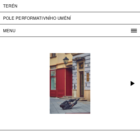
TERÉN
POLE PERFORMATIVNÍHO UMĚNÍ
MENU
PROGRAM
PROJEKTY
KONTAKT
INFO
O NÁS
VSTUPNÉ
PRESS
PARTNEŘI
ENGLISH