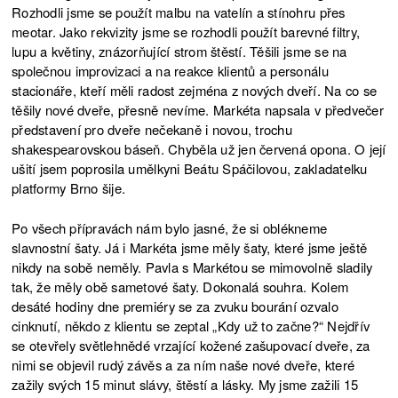
Rozhodli jsme se použít malbu na vatelín a stínohru přes
meotar. Jako rekvizity jsme se rozhodli použít barevné filtry,
lupu a květiny, znázorňující strom štěstí. Těšili jsme se na
společnou improvizaci a na reakce klientů a personálu
stacionáře, kteří měli radost zejména z nových dveří. Na co se
těšily nové dveře, přesně nevíme. Markéta napsala v předvečer
představení pro dveře nečekaně i novou, trochu
shakespearovskou báseň. Chyběla už jen červená opona. O její
ušití jsem poprosila umělkyni Beátu Spáčilovou, zakladatelku
platformy Brno šije.
Po všech přípravách nám bylo jasné, že si oblékneme
slavnostní šaty. Já i Markéta jsme měly šaty, které jsme ještě
nikdy na sobě neměly. Pavla s Markétou se mimovolně sladily
tak, že měly obě sametové šaty. Dokonalá souhra. Kolem
desáté hodiny dne premiéry se za zvuku bourání ozvalo
cinknutí, někdo z klientu se zeptal „Kdy už to začne?“ Nejdřív
se otevřely světlehnědé vrzající kožené zašupovací dveře, za
nimi se objevil rudý závěs a za ním naše nové dveře, které
zažily svých 15 minut slávy, štěstí a lásky. My jsme zažili 15