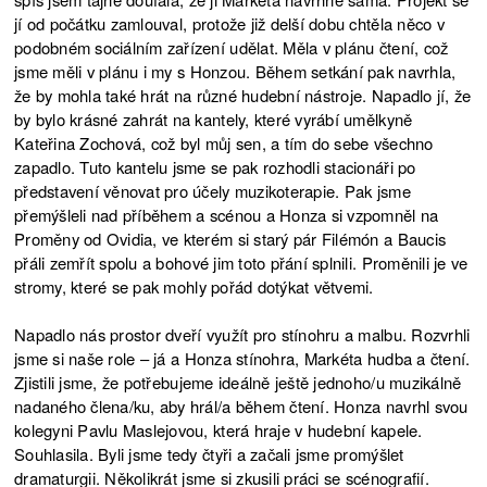
jí od počátku zamlouval, protože již delší dobu chtěla něco v
podobném sociálním zařízení udělat. Měla v plánu čtení, což
jsme měli v plánu i my s Honzou. Během setkání pak navrhla,
že by mohla také hrát na různé hudební nástroje. Napadlo jí, že
by bylo krásné zahrát na kantely, které vyrábí umělkyně
Kateřina Zochová, což byl můj sen, a tím do sebe všechno
zapadlo. Tuto kantelu jsme se pak rozhodli stacionáři po
představení věnovat pro účely muzikoterapie. Pak jsme
přemýšleli nad příběhem a scénou a Honza si vzpomněl na
Proměny od Ovidia, ve kterém si starý pár Filémón a Baucis
přáli zemřít spolu a bohové jim toto přání splnili. Proměnili je ve
stromy, které se pak mohly pořád dotýkat větvemi.
Napadlo nás prostor dveří využít pro stínohru a malbu. Rozvrhli
jsme si naše role – já a Honza stínohra, Markéta hudba a čtení.
Zjistili jsme, že potřebujeme ideálně ještě jednoho/u muzikálně
nadaného člena/ku, aby hrál/a během čtení. Honza navrhl svou
kolegyni Pavlu Maslejovou, která hraje v hudební kapele.
Souhlasila. Byli jsme tedy čtyři a začali jsme promýšlet
dramaturgii. Několikrát jsme si zkusili práci se scénografií.