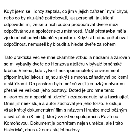
Když jsem se Honzy zeptala, co jim v jejich zařízení nyní chybí,
nebo co by aktuálně potřebovali, jak personál, tak klienti,
odpověděl mi, že se u nich budou probourávat dveře mezi
odpočívárnou a společenskou místností. Malá přestavba měla
zjednodušit pohyb klientů v prostoru. Když si budou potřebovat
odpočinout, nemuseli by bloudit a hledat dveře za rohem.
Tato praktická věc ve mně okamžitě vzbudila nadšení a zároveň
se mi vybavily dveře do Honzova ateliéru v bývalé brněnské
fabrice Vlněna, kde vytvořil nezapomenutelný environment
připomínající jakousi tajnou skrýš s mnoha záhadnými policemi
a skříňkami. Do prostoru bylo možné vejít jen úzkým otvorem
přesně ve velikosti jeho postavy. Doteď je pro mne tento
mikroprostor a speciální „dveře“ nezapomenutelný a fascinující.
Dnes již neexistuje a autor zachoval jen jeho torzo. Existuje
však krátký dokumentární film s názvem Hranice mezi běžným
a svátečním (8 min.), který vznikl ve spolupráci s Pavlínou
Komoňovou. Dokument je portrétem nejen umělce, ale i této
historické, dnes už neexistující budovy.