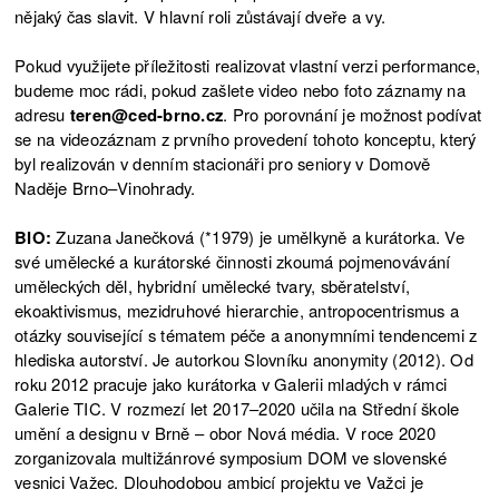
nějaký čas slavit. V hlavní roli zůstávají dveře a vy.
Pokud využijete příležitosti realizovat vlastní verzi performance,
budeme moc rádi, pokud zašlete video nebo foto záznamy na
adresu
teren@ced-brno.cz
. Pro porovnání je možnost podívat
se na videozáznam z prvního provedení tohoto konceptu, který
byl realizován v denním stacionáři pro seniory v Domově
Naděje Brno–Vinohrady.
BIO:
Zuzana Janečková (*1979) je umělkyně a kurátorka. Ve
své umělecké a kurátorské činnosti zkoumá pojmenovávání
uměleckých děl, hybridní umělecké tvary, sběratelství,
ekoaktivismus, mezidruhové hierarchie, antropocentrismus a
otázky související s tématem péče a anonymními tendencemi z
hlediska autorství. Je autorkou Slovníku anonymity (2012). Od
roku 2012 pracuje jako kurátorka v Galerii mladých v rámci
Galerie TIC. V rozmezí let 2017–2020 učila na Střední škole
umění a designu v Brně – obor Nová média. V roce 2020
zorganizovala multižánrové symposium DOM ve slovenské
vesnici Važec. Dlouhodobou ambicí projektu ve Važci je