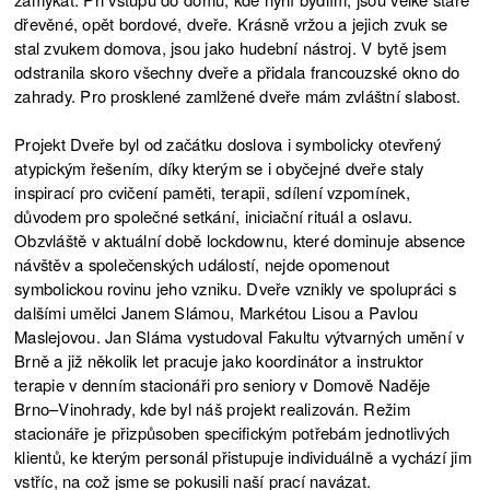
dřevěné, opět bordové, dveře. Krásně vržou a jejich zvuk se
stal zvukem domova, jsou jako hudební nástroj. V bytě jsem
odstranila skoro všechny dveře a přidala francouzské okno do
zahrady. Pro prosklené zamlžené dveře mám zvláštní slabost.
Projekt Dveře byl od začátku doslova i symbolicky otevřený
atypickým řešením, díky kterým se i obyčejné dveře staly
inspirací pro cvičení paměti, terapii, sdílení vzpomínek,
důvodem pro společné setkání, iniciační rituál a oslavu.
Obzvláště v aktuální době lockdownu, které dominuje absence
návštěv a společenských událostí, nejde opomenout
symbolickou rovinu jeho vzniku. Dveře vznikly ve spolupráci s
dalšími umělci Janem Slámou, Markétou Lisou a Pavlou
Maslejovou. Jan Sláma vystudoval Fakultu výtvarných umění v
Brně a již několik let pracuje jako koordinátor a instruktor
terapie v denním stacionáři pro seniory v Domově Naděje
Brno–Vinohrady, kde byl náš projekt realizován. Režim
stacionáře je přizpůsoben specifickým potřebám jednotlivých
klientů, ke kterým personál přistupuje individuálně a vychází jim
vstříc, na což jsme se pokusili naší prací navázat.