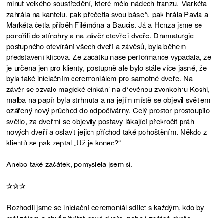
minut velkého soustředění, které mělo nádech tranzu. Markéta
zahrála na kantelu, pak přečetla svou báseň, pak hrála Pavla a
Markéta četla příběh Filémóna a Baucis. Já a Honza jsme se
ponořili do stínohry a na závěr otevřeli dveře. Dramaturgie
postupného otevírání všech dveří a závěsů, byla během
představení klíčová. Ze začátku naše performance vypadala, že
je určena jen pro klienty, postupně ale bylo stále více jasné, že
byla také iniciačním ceremoniálem pro samotné dveře. Na
závěr se ozvalo magické cinkání na dřevěnou zvonkohru Koshi,
malba na papír byla strhnuta a na jejím místě se objevil světlem
ozářený nový průchod do odpočívárny. Celý prostor prostoupilo
světlo, za dveřmi se objevily postavy lákající překročit práh
nových dveří a oslavit jejich příchod také pohoštěním. Někdo z
klientů se pak zeptal „Už je konec?“
Anebo také začátek, pomyslela jsem si.
✰✰✰
Rozhodli jsme se iniciační ceremoniál sdílet s každým, kdo by
měl zájem a chuť přivítat nové dveře, nebo i zpětně dveře