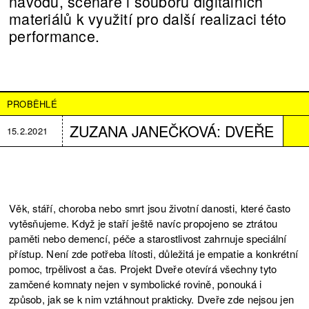
návodu, scénáře i souboru digitálních
materiálů k využití pro další realizaci této
performance.
PROBĚHLÉ
ZUZANA JANEČKOVÁ: DVEŘE
15.2.2021
Věk, stáří, choroba nebo smrt jsou životní danosti, které často
vytěsňujeme. Když je staří ještě navíc propojeno se ztrátou
paměti nebo demencí, péče a starostlivost zahrnuje speciální
přístup. Není zde potřeba lítosti, důležitá je empatie a konkrétní
pomoc, trpělivost a čas. Projekt Dveře otevírá všechny tyto
zamčené komnaty nejen v symbolické rovině, ponouká i
způsob, jak se k nim vztáhnout prakticky. Dveře zde nejsou jen