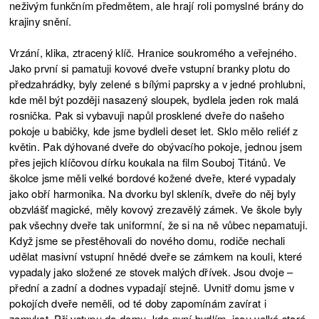
neživým funkčním předmětem, ale hrají roli pomyslné brány do
krajiny snění.
Vrzání, klika, ztracený klíč. Hranice soukromého a veřejného.
Jako první si pamatuji kovové dveře vstupní branky plotu do
předzahrádky, byly zelené s bílými paprsky a v jedné prohlubni,
kde měl být později nasazený sloupek, bydlela jeden rok malá
rosnička. Pak si vybavuji napůl prosklené dveře do našeho
pokoje u babičky, kde jsme bydleli deset let. Sklo mělo reliéf z
květin. Pak dýhované dveře do obývacího pokoje, jednou jsem
přes jejich klíčovou dírku koukala na film Souboj Titánů. Ve
školce jsme měli velké bordové kožené dveře, které vypadaly
jako obří harmonika. Na dvorku byl skleník, dveře do něj byly
obzvlášť magické, měly kovový zrezavělý zámek. Ve škole byly
pak všechny dveře tak uniformní, že si na ně vůbec nepamatuji.
Když jsme se přestěhovali do nového domu, rodiče nechali
udělat masivní vstupní hnědé dveře se zámkem na kouli, které
vypadaly jako složené ze stovek malých dřívek. Jsou dvoje –
přední a zadní a dodnes vypadají stejně. Uvnitř domu jsme v
pokojích dveře neměli, od té doby zapomínám zavírat i
zamykat. Při vstupu do domu, kde nyní bydlím, jsou velké staré