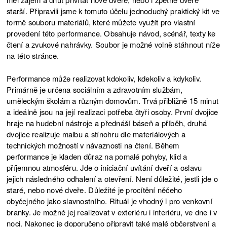
starší. Připravili jsme k tomuto účelu jednoduchý praktický kit ve
formě souboru materiálů, které můžete využít pro vlastní
provedení této performance. Obsahuje návod, scénář, texty ke
čtení a zvukové nahrávky. Soubor je možné volně stáhnout níže
na této stránce.
Performance může realizovat kdokoliv, kdekoliv a kdykoliv.
Primárně je určena sociálním a zdravotním službám,
uměleckým školám a různým domovům. Trvá přibližně 15 minut
a ideálně jsou na její realizaci potřeba čtyři osoby. První dvojice
hraje na hudební nástroje a přednáší báseň a příběh, druhá
dvojice realizuje malbu a stínohru dle materiálových a
technických možností v návaznosti na čtení. Během
performance je kladen důraz na pomalé pohyby, klid a
příjemnou atmosféru. Jde o iniciační uvítání dveří a oslavu
jejich následného odhalení a otevření. Není důležité, jestli jde o
staré, nebo nové dveře. Důležité je procítění něčeho
obyčejného jako slavnostního. Rituál je vhodný i pro venkovní
branky. Je možné jej realizovat v exteriéru i interiéru, ve dne i v
noci. Nakonec je doporučeno připravit také malé občerstvení a