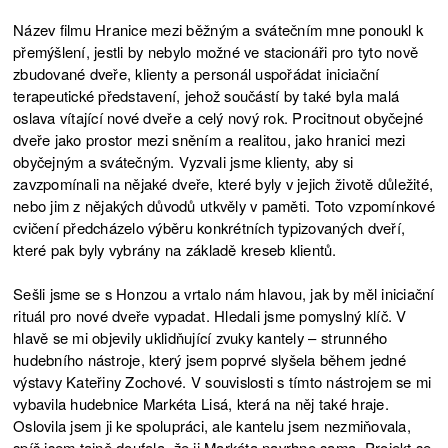
Název filmu Hranice mezi běžným a svátečním mne ponoukl k
přemýšlení, jestli by nebylo možné ve stacionáři pro tyto nově
zbudované dveře, klienty a personál uspořádat iniciační
terapeutické představení, jehož součástí by také byla malá
oslava vítající nové dveře a celý nový rok. Procitnout obyčejné
dveře jako prostor mezi sněním a realitou, jako hranici mezi
obyčejným a svátečným. Vyzvali jsme klienty, aby si
zavzpomínali na nějaké dveře, které byly v jejich životě důležité,
nebo jim z nějakých důvodů utkvěly v paměti. Toto vzpomínkové
cvičení předcházelo výběru konkrétních typizovaných dveří,
které pak byly vybrány na základě kreseb klientů.
Sešli jsme se s Honzou a vrtalo nám hlavou, jak by měl iniciační
rituál pro nové dveře vypadat. Hledali jsme pomyslný klíč. V
hlavě se mi objevily uklidňující zvuky kantely –⁠ strunného
hudebního nástroje, který jsem poprvé slyšela během jedné
výstavy Kateřiny Zochové. V souvislosti s tímto nástrojem se mi
vybavila hudebnice Markéta Lisá, která na něj také hraje.
Oslovila jsem ji ke spolupráci, ale kantelu jsem nezmiňovala,
spíš jsem tajně doufala, že ji Markéta navrhne sama. Projekt se