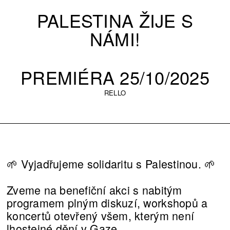
PALESTINA ŽIJE S
NÁMI!
PREMIÉRA 25/10/2025
RELLO
🌱 Vyjadřujeme solidaritu s Palestinou. 🌱
Zveme na benefiční akci s nabitým
programem plným diskuzí, workshopů a
koncertů otevřený všem, kterým není
lhostejné dění v Gaze.