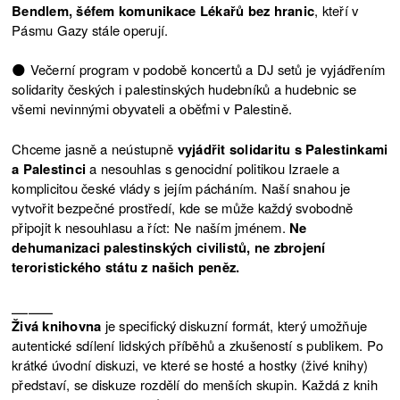
Bendlem, šéfem komunikace Lékařů bez hranic
, kteří v
Pásmu Gazy stále operují.
🌑 Večerní program v podobě koncertů a DJ setů je vyjádřením
solidarity českých i palestinských hudebníků a hudebnic se
všemi nevinnými obyvateli a oběťmi v Palestině.
Chceme jasně a neústupně
vyjádřit solidaritu s Palestinkami
a Palestinci
a nesouhlas s genocidní politikou Izraele a
komplicitou české vlády s jejím pácháním. Naší snahou je
vytvořit bezpečné prostředí, kde se může každý svobodně
připojit k nesouhlasu a říct: Ne naším jménem.
Ne
dehumanizaci palestinských civilistů, ne zbrojení
teroristického státu z našich peněz.
⎯⎯⎯⎯⎯
Živá knihovna
je specifický diskuzní formát, který umožňuje
autentické sdílení lidských příběhů a zkušeností s publikem. Po
krátké úvodní diskuzi, ve které se hosté a hostky (živé knihy)
představí, se diskuze rozdělí do menších skupin. Každá z knih