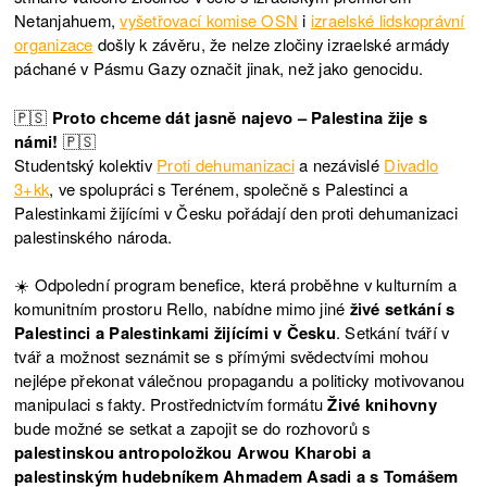
Netanjahuem,
vyšetřovací komise OSN
i
izraelské lidskoprávní
organizace
došly k závěru, že nelze zločiny izraelské armády
páchané v Pásmu Gazy označit jinak, než jako genocidu.
🇵🇸
Proto chceme dát jasně najevo – Palestina žije s
námi!
🇵🇸
Studentský kolektiv
Proti dehumanizaci
a nezávislé
Divadlo
3+kk
, ve spolupráci s Terénem, společně s Palestinci a
Palestinkami žijícími v Česku pořádají den proti dehumanizaci
palestinského národa.
☀️ Odpolední program benefice, která proběhne v kulturním a
komunitním prostoru Rello, nabídne mimo jiné
živé setkání s
Palestinci a Palestinkami žijícími v Česku
. Setkání tváří v
tvář a možnost seznámit se s přímými svědectvími mohou
nejlépe překonat válečnou propagandu a politicky motivovanou
manipulaci s fakty. Prostřednictvím formátu
Živé knihovny
bude možné se setkat a zapojit se do rozhovorů s
palestinskou antropoložkou Arwou Kharobi a
palestinským hudebníkem Ahmadem Asadi a s Tomášem