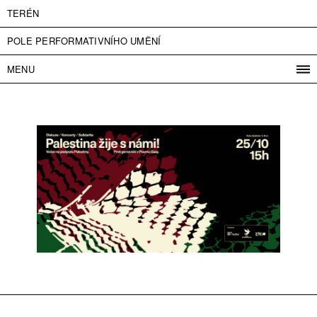
TERÉN
POLE PERFORMATIVNÍHO UMĚNÍ
MENU
PROGRAM
PROJEKTY
KONTAKT
INFO
O NÁS
VSTUPNÉ
PRESS
PARTNEŘI
ENGLISH