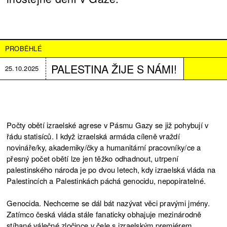
PROBĚHLÉ
PALESTINA ŽIJE S NÁMI!
25.10.2025
Počty obětí izraelské agrese v Pásmu Gazy se již pohybují v
řádu statisíců. I když izraelská armáda cíleně vraždí
novináře/ky, akademiky/čky a humanitární pracovníky/ce a
přesný počet obětí lze jen těžko odhadnout, utrpení
palestinského národa je po dvou letech, kdy izraelská vláda na
Palestincích a Palestinkách páchá genocidu, nepopiratelné.
Genocida. Nechceme se dál bát nazývat věci pravými jmény.
Zatímco česká vláda stále fanaticky obhajuje mezinárodně
stíhané válečné zločince v čele s izraelským premiérem