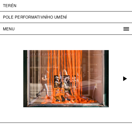
TERÉN
POLE PERFORMATIVNÍHO UMĚNÍ
MENU
PROGRAM
PROJEKTY
KONTAKT
INFO
O NÁS
VSTUPNÉ
PRESS
PARTNEŘI
ENGLISH