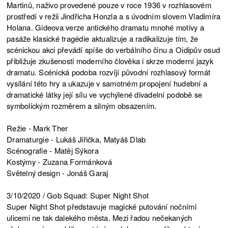
Martinů, naživo provedené pouze v roce 1936 v rozhlasovém
prostředí v režii Jindřicha Honzla a s úvodním slovem Vladimíra
Holana. Gideova verze antického dramatu mnohé motivy a
pasáže klasické tragédie aktualizuje a radikalizuje tím, že
scénickou akci převádí spíše do verbálního činu a Oidipův osud
přibližuje zkušenosti moderního člověka i skrze moderní jazyk
dramatu. Scénická podoba rozvíjí původní rozhlasový formát
vysílání této hry a ukazuje v samotném propojení hudební a
dramatické látky její sílu ve vychýlené divadelní podobě se
symbolickým rozměrem a silným obsazením.
Režie - Mark Ther
Dramaturgie - Lukáš Jiřička, Matyáš Dlab
Scénografie - Matěj Sýkora
Kostýmy - Zuzana Formánková
Světelný design - Jonáš Garaj
3/10/2020 / Gob Squad: Super Night Shot
Super Night Shot představuje magické putování nočními
ulicemi ne tak dalekého města. Mezi řadou nečekaných