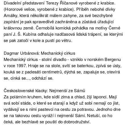
Divadelní představení Terezy Říčanové vyrobené z krabice.
(Hororové velice, vyrobené z krabice). Příběh nebohé dívky
Amálky, která několikrát málem zahyne, za své bezchybné
zapírání je pak spravedlivě zachráněna a zůstává úřadující
královnou země. Černobílá komická pohádka na motivy Černé
paní J. Š. Kubína odhaluje nadčasová lidská trápení, se kterými
se pak zatočí v kole a pustí po větru.
Dagmar Urbánová: Mechanický cirkus
Mechanický cirkus - stolní divadlo - vzniklo v norském Bergenu
v roce 1997. Hraje se na stole, svítí se baterkou, zpívá se ústy,
kouká se z padesáti centimetrů, dýchá se, zapaluje se, otevírá
se, cinká se..., odchází se.
Československé klacky: Nejmenší ze Sámů
Za polárním kruhem, kde sídlí zima a chlad, žijí laponci. Mají
svá sobí stáda, o které se starají a když už sobi nemají co jíst,
vydávají se s nimi pastevci na cestu za potravou. Jednoho dne
se na takovou cestu vyráží i nejmenší Sámi. Netuší, co ho
čeká, ale bezhlavě se pouští do dobrodružství.