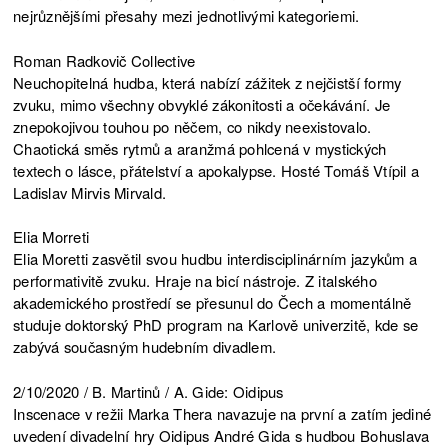
nejrůznějšími přesahy mezi jednotlivými kategoriemi.
Roman Radkovič Collective
Neuchopitelná hudba, která nabízí zážitek z nejčistší formy
zvuku, mimo všechny obvyklé zákonitosti a očekávání. Je
znepokojivou touhou po něčem, co nikdy neexistovalo.
Chaotická směs rytmů a aranžmá pohlcená v mystických
textech o lásce, přátelství a apokalypse. Hosté Tomáš Vtípil a
Ladislav Mirvis Mirvald.
Elia Morreti
Elia Moretti zasvětil svou hudbu interdisciplinárním jazykům a
performativitě zvuku. Hraje na bicí nástroje. Z italského
akademického prostředí se přesunul do Čech a momentálně
studuje doktorský PhD program na Karlově univerzitě, kde se
zabývá současným hudebním divadlem.
2/10/2020 / B. Martinů / A. Gide: Oidipus
Inscenace v režii Marka Thera navazuje na první a zatím jediné
uvedení divadelní hry Oidipus André Gida s hudbou Bohuslava