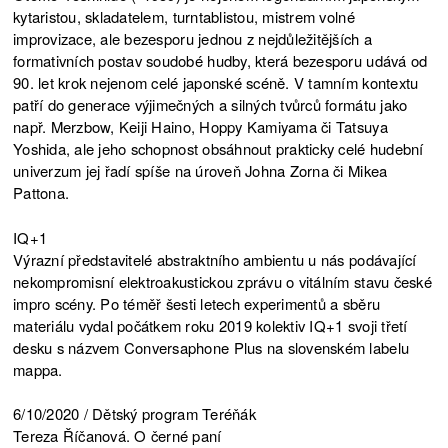
kytaristou, skladatelem, turntablistou, mistrem volné
improvizace, ale bezesporu jednou z nejdůležitějších a
formativních postav soudobé hudby, která bezesporu udává od
90. let krok nejenom celé japonské scéně. V tamním kontextu
patří do generace výjimečných a silných tvůrců formátu jako
např. Merzbow, Keiji Haino, Hoppy Kamiyama či Tatsuya
Yoshida, ale jeho schopnost obsáhnout prakticky celé hudební
univerzum jej řadí spíše na úroveň Johna Zorna či Mikea
Pattona.
IQ+1
Výrazní představitelé abstraktního ambientu u nás podávající
nekompromisní elektroakustickou zprávu o vitálním stavu české
impro scény. Po téměř šesti letech experimentů a sběru
materiálu vydal počátkem roku 2019 kolektiv IQ+1 svoji třetí
desku s názvem Conversaphone Plus na slovenském labelu
mappa.
6/10/2020 / Dětský program Teréňák
Tereza Říčanová. O černé paní