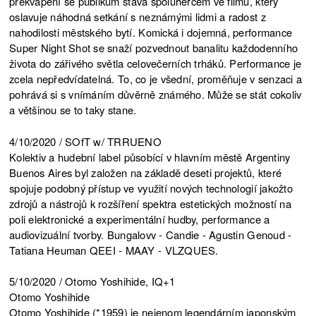
překvapení se publikum stává spoluhercem ve filmu, který
oslavuje náhodná setkání s neznámými lidmi a radost z
nahodilosti městského bytí. Komická i dojemná, performance
Super Night Shot se snaží pozvednout banalitu každodenního
života do zářivého světla celovečerních trháků. Performance je
zcela nepředvídatelná. To, co je všední, proměňuje v senzaci a
pohrává si s vnímáním důvěrně známého. Může se stát cokoliv
a většinou se to taky stane.
4/10/2020 / SOfT w/ TRRUENO
Kolektiv a hudební label působící v hlavním městě Argentiny
Buenos Aires byl založen na základě deseti projektů, které
spojuje podobný přístup ve využití nových technologií jakožto
zdrojů a nástrojů k rozšíření spektra estetických možností na
poli elektronické a experimentální hudby, performance a
audiovizuální tvorby. Bungalovv - Candie - Agustin Genoud -
Tatiana Heuman QEEI - MAAY - VLZQUES.
5/10/2020 / Otomo Yoshihide, IQ+1
Otomo Yoshihide
Otomo Yoshihide (*1959) je nejenom legendárním japonským