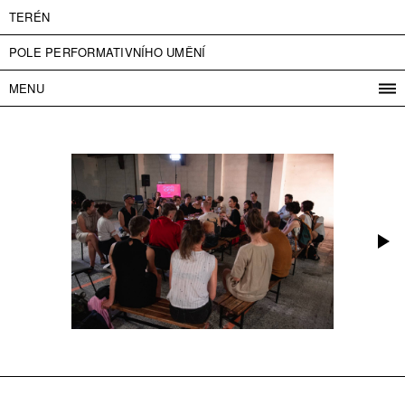
TERÉN
POLE PERFORMATIVNÍHO UMĚNÍ
MENU
PROGRAM
PROJEKTY
KONTAKT
INFO
O NÁS
VSTUPNÉ
PRESS
PARTNEŘI
ENGLISH