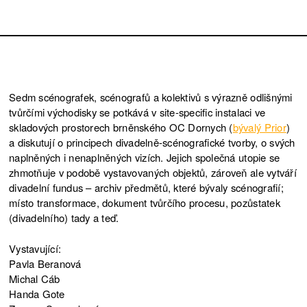
Sedm scénografek, scénografů a kolektivů s výrazně odlišnými
tvůrčími východisky se potkává v site-specific instalaci ve
skladových prostorech brněnského OC Dornych (
bývalý Prior
)
a diskutují o principech divadelně-scénografické tvorby, o svých
naplněných i nenaplněných vizích. Jejich společná utopie se
zhmotňuje v podobě vystavovaných objektů, zároveň ale vytváří
divadelní fundus – archiv předmětů, které bývaly scénografií;
místo transformace, dokument tvůrčího procesu, pozůstatek
(divadelního) tady a teď.
Vystavující:
Pavla Beranová
Michal Cáb
Handa Gote