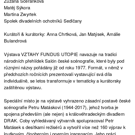
Zuzana Sceranková
Matěj Sýkora
Martina Zwyrtek
Spolek divadelních ochotníků Sedlčany
Kurátoři & kurátorky: Anna Chrtková, Jan Matýsek, Amálie
Bulandrová
Výstava VZTAHY FUNDUS UTOPIE navazuje na tradici
národních přehlídek Salón české scénografie, které byly pod
různými názvy pořádány již od roku 1977. Formát, v němž v
předchozích ročnících prezentovali vystavující svá díla
individuálně, se letos transformuje v tematicky a kurátorsky
zaštítěnou výstavu.
Speciální místo je na výstavě vyhrazeno zásadní postavě české
scénografie Petru Matáskovi (1944-2017), jehož tvorba je
spojena především (ale nejen) s královéhradeckým divadlem
DRAK. Coby vyhledávaný výtvarník spolupracoval Petr
Matásek s desítkami režisérů a vytvořil více než 160 výprav k
loutkovým, činoherním i operním inscenacím. Jeho práci