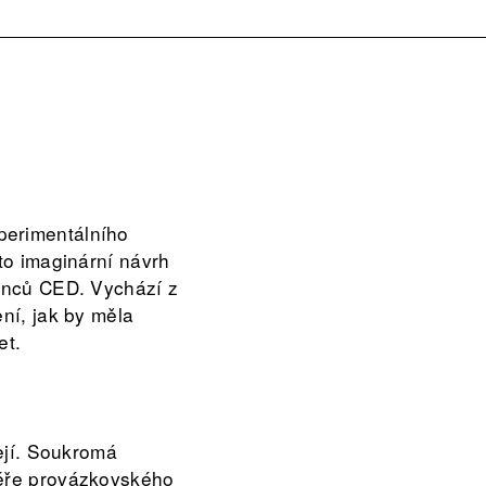
perimentálního
to imaginární návrh
nanců CED. Vychází z
ní, jak by měla
et.
řejí. Soukromá
féře provázkovského