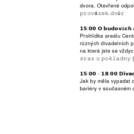
dvora. Otevřené odpo
𝚙𝚛𝚘𝚟á𝚣𝚎𝚔.𝚍𝚟ů𝚛
𝟭𝟱:𝟬𝟬 𝗢 𝗯𝘂𝗱𝗼𝘃á𝗰𝗵 𝗮
Prohlídka areálu Cent
různých divadelních p
na která jste se vždyck
𝚜𝚛𝚊𝚣 𝚞 𝚙𝚘𝚔𝚕𝚊𝚍𝚗𝚢 
𝟭𝟱:𝟬𝟬 - 𝟭𝟴:𝟬𝟬 𝗗𝗶𝘃𝗮
Jak by měla vypadat 
bariéry v současném d
myšlenek, pocitů a náp
probíhající ve třech 
Následně se prostor p
𝚂𝚝𝚞𝚍𝚒𝚘 𝙲𝙴𝙳
𝟭𝟳:𝟬𝟬 𝗢 𝗯𝘂𝗱𝗼𝘃á𝗰𝗵 𝗮