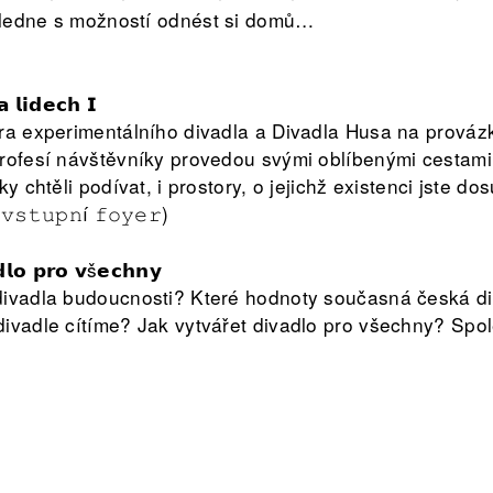
ledne s možností odnést si domů…
 𝗹𝗶𝗱𝗲𝗰𝗵 𝗜
ra experimentálního divadla a Divadla Husa na provázk
rofesí návštěvníky provedou svými oblíbenými cestami 
y chtěli podívat, i prostory, o jejichž existenci jste do
(𝚟𝚜𝚝𝚞𝚙𝚗í 𝚏𝚘𝚢𝚎𝚛)
𝗹𝗼 𝗽𝗿𝗼 𝘃š𝗲𝗰𝗵𝗻𝘆
divadla budoucnosti? Které hodnoty současná česká di
ivadle cítíme? Jak vytvářet divadlo pro všechny? Spol
adů v sérii diskuzí a her, s koutkem pro výtvarné aktiv
fázích zhodnotí závěrečná moderovaná diskuze s účastn
romění na odpočívárnu s volnou náplní (od 19.00).
 𝗹𝗶𝗱𝗲𝗰𝗵 𝗜𝗜