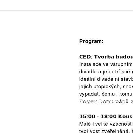
Program:
𝗖𝗘𝗗: 𝗧𝘃𝗼𝗿𝗯𝗮 𝗯𝘂𝗱𝗼𝘂
Instalace ve vstupní
divadla a jeho tří sc
ideální divadelní sta
jejich utopických, sn
vypadat, čemu i komu b
𝙵𝚘𝚢𝚎𝚛 𝙳𝚘𝚖𝚞 𝚙á𝚗ů 
𝟭𝟱:𝟬𝟬 - 𝟭𝟴:𝟬𝟬 𝗞𝗼𝘂
Malé i velké vzácnosti
tvořivost zveřejněná.