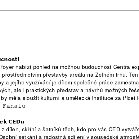
𝗰𝗻𝗼𝘀𝘁𝗶
m foyer nabízí pohled na možnou budoucnost Centra ex
én prostřednictvím přestavby areálu na Zelném trhu. Ten
vby a jejího využívání je dílem společné práce zaměst
ových, ale i praktických představ a návrhů možných řeše
y měla sloužit kulturní a umělecká instituce za třicet l
 𝙵𝚊𝚗𝚊𝚕𝚞
𝗲𝗸 𝗖𝗘𝗗𝘂
 z dílen, skříní a šatníků těch, kdo pro vás CED vytvá
 Osobní setkání a radostná sdílení v sousedské atmos