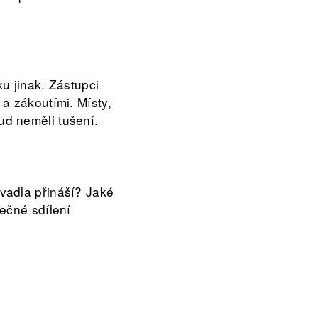
u jinak. Zástupci
a zákoutími. Místy,
sud neměli tušení.
vadla přináší? Jaké
ečné sdílení
ity. Jednotlivé besedy
íky od 17.00.