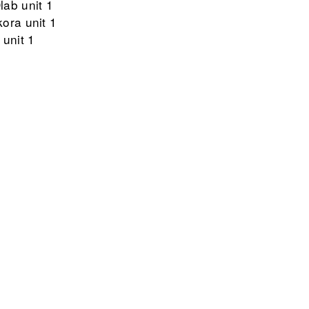
ab unit 1
ora unit 1
 unit 1
unit 1
mír Burian unit 1
1
t 1
nit 1