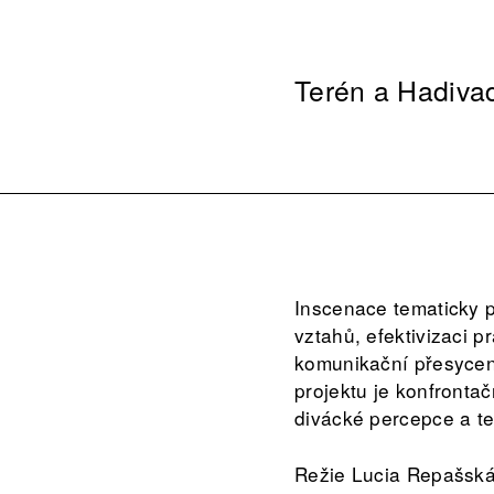
Terén a Hadivad
Inscenace tematicky p
vztahů, efektivizaci 
komunikační přesyceno
projektu je konfrontač
divácké percepce a tes
Režie Lucia Repašská