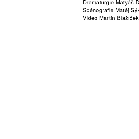
Dramaturgie Matyáš Dl
Scénografie Matěj Sýk
Video Martin Blažíček
Hudba Matúš Kobolka 
Světelný design Vladi
Vystupují :
Zdeněk Polák unit 1
Janet Prokešová unit 
Radim Brychta unit 1
Zuzana Smutková uni
Magdalena Straková u