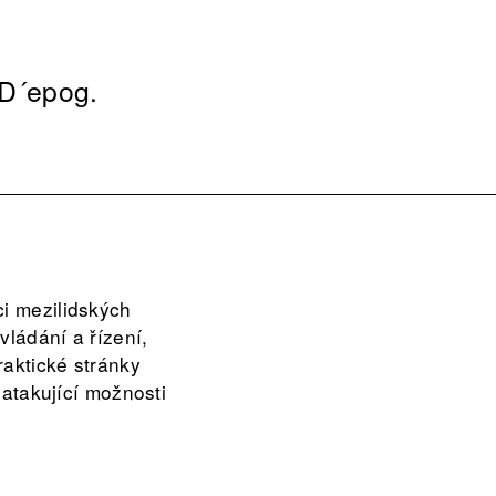
 D´epog.
ci mezilidských
vládání a řízení,
raktické stránky
 atakující možnosti