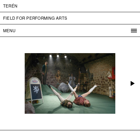
TERÉN
FIELD FOR PERFORMING ARTS
MENU
PROGRAM
PROJECTS
CONTACT
INFO
ABOUT US
ADMISSION
PRESS
PARTNERS
ČESKY