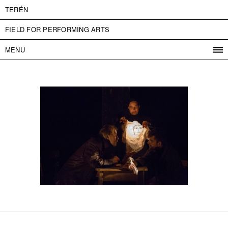
TERÉN
FIELD FOR PERFORMING ARTS
MENU
PROGRAM
PROJECTS
CONTACT
INFO
ABOUT US
ADMISSION
PRESS
PARTNERS
ČESKY