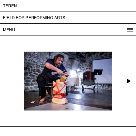
TERÉN
FIELD FOR PERFORMING ARTS
MENU
PROGRAM
PROJECTS
CONTACT
INFO
ABOUT US
ADMISSION
PRESS
PARTNERS
ČESKY