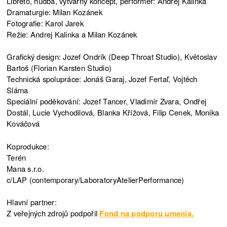
Libreto, hudba, výtvarný koncept, performer: Andrej Kalinka
Dramaturgie: Milan Kozánek
Fotografie: Karol Jarek
Režie: Andrej Kalinka a Milan Kozánek
Grafický design: Jozef Ondrík (Deep Throat Studio), Květoslav
Bartoš (Florian Karsten Studio)
Technická spolupráce: Jonáš Garaj, Jozef Fertaľ, Vojtěch
Sláma
Speciální poděkování: Jozef Tancer, Vladimír Zvara, Ondřej
Dostál, Lucie Vychodilová, Blanka Křížová, Filip Cenek, Monika
Kováčová
Koprodukce:
Terén
Mana s.r.o.
c/LAP (contemporary/LaboratoryAtelierPerformance)
Hlavní partner:
Z veřejných zdrojů podpořil
Fond na podporu umenia.