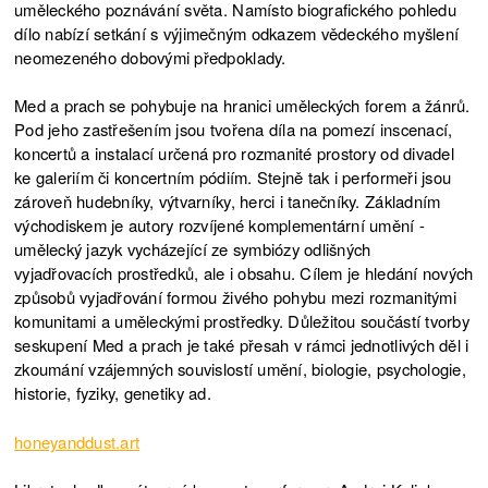
uměleckého poznávání světa. Namísto biografického pohledu
dílo nabízí setkání s výjimečným odkazem vědeckého myšlení
neomezeného dobovými předpoklady.
Med a prach se pohybuje na hranici uměleckých forem a žánrů.
Pod jeho zastřešením jsou tvořena díla na pomezí inscenací,
koncertů a instalací určená pro rozmanité prostory od divadel
ke galeriím či koncertním pódiím. Stejně tak i performeři jsou
zároveň hudebníky, výtvarníky, herci i tanečníky. Základním
východiskem je autory rozvíjené komplementární umění -
umělecký jazyk vycházející ze symbiózy odlišných
vyjadřovacích prostředků, ale i obsahu. Cílem je hledání nových
způsobů vyjadřování formou živého pohybu mezi rozmanitými
komunitami a uměleckými prostředky. Důležitou součástí tvorby
seskupení Med a prach je také přesah v rámci jednotlivých děl i
zkoumání vzájemných souvislostí umění, biologie, psychologie,
historie, fyziky, genetiky ad.
honeyanddust.art