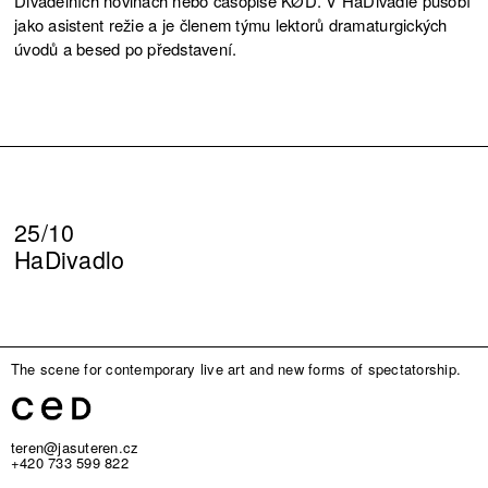
Divadelních novinách nebo časopise KØD. V HaDivadle působí
jako asistent režie a je členem týmu lektorů dramaturgických
úvodů a besed po představení.
25/10
HaDivadlo
The scene for contemporary live art and new forms of spectatorship.
teren@jasuteren.cz
+420 733 599 822