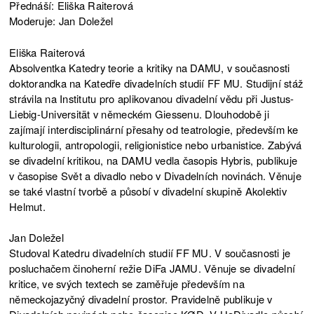
Přednáší: Eliška Raiterová
Moderuje: Jan Doležel
Eliška Raiterová
Absolventka Katedry teorie a kritiky na DAMU, v současnosti
doktorandka na Katedře divadelních studií FF MU. Studijní stáž
strávila na Institutu pro aplikovanou divadelní vědu při Justus-
Liebig-Universität v německém Giessenu. Dlouhodobě ji
zajímají interdisciplinární přesahy od teatrologie, především ke
kulturologii, antropologii, religionistice nebo urbanistice. Zabývá
se divadelní kritikou, na DAMU vedla časopis Hybris, publikuje
v časopise Svět a divadlo nebo v Divadelních novinách. Věnuje
se také vlastní tvorbě a působí v divadelní skupině Akolektiv
Helmut.
Jan Doležel
Studoval Katedru divadelních studií FF MU. V současnosti je
posluchačem činoherní režie DiFa JAMU. Věnuje se divadelní
kritice, ve svých textech se zaměřuje především na
německojazyčný divadelní prostor. Pravidelně publikuje v