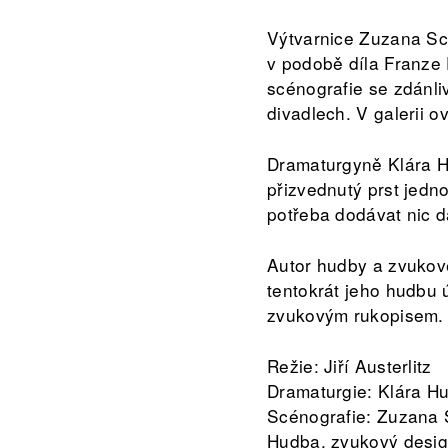
Výtvarnice Zuzana Sce
v podobě díla Franze
scénografie se zdánli
divadlech. V galerii o
Dramaturgyně Klára Hu
přizvednutý prst jedn
potřeba dodávat nic d
Autor hudby a zvukov
tentokrát jeho hudbu 
zvukovým rukopisem.
Režie: Jiří Austerlitz
Dramaturgie: Klára H
Scénografie: Zuzana
Hudba, zvukový desig