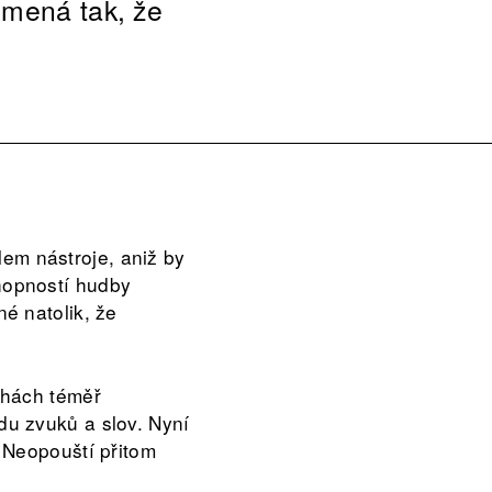
umená tak, že
lem nástroje, aniž by
chopností hudby
é natolik, že
chách téměř
u zvuků a slov. Nyní
 Neopouští přitom