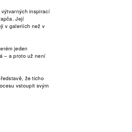
výtvarných inspirací
apča. Její
i v galeriích než v
terém jeden
 – a proto už není
ředstavě, že ticho
procesu vstoupit svým