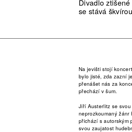
Divadlo ztišené
se stává škvírou
Na jevišti stojí konce
bylo jisté, zda zazní 
přenášet nás za konce
přechází v šum.
Jiří Austerlitz se s
neprozkoumaný žánr h
přichází s autorským 
svou zaujatost hudebn