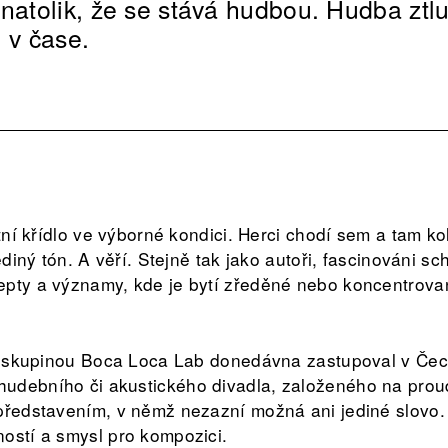
 natolik, že se stává hudbou. Hudba ztl
 v čase.
rtní křídlo ve výborné kondici. Herci chodí sem a tam ko
jediný tón. A věří. Stejně tak jako autoři, fascinováni s
pty a významy, kde je bytí zředěné nebo koncentrovan
vou skupinou Boca Loca Lab donedávna zastupoval v Če
udebního či akustického divadla, založeného na proud
představením, v němž nezazní možná ani jediné slovo.
ostí a smysl pro kompozici.