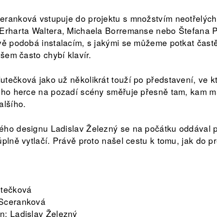
ranková vstupuje do projektu s množstvím neotřelých 
 Erharta Waltera, Michaela Borremanse nebo Štefana P
vě podobá instalacím, s jakými se můžeme potkat častěj
všem často chybí klavír.
tečková jako už několikrát touží po představení, ve k
oho herce na pozadí scény směřuje přesně tam, kam má
alšího.
ého designu Ladislav Železný se na počátku oddával p
úplně vytlačí. Právě proto našel cestu k tomu, jak do 
utečková
 Sceranková
n: Ladislav Železný