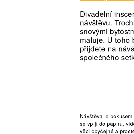
Divadelní inscen
návštěvu. Trochu
snovými bytostm
maluje. U toho 
přijdete na náv
společného setk
Návštěva je pokusem uk
se vpíjí do papíru, vid
věci obyčejné a prosté