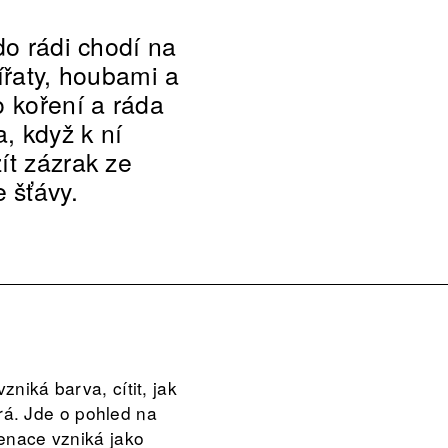
do rádi chodí na
ířaty, houbami a
o koření a ráda
, když k ní
ít zázrak ze
 šťávy.
niká barva, cítit, jak
írá. Jde o pohled na
cenace vzniká jako