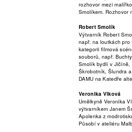
rozhovor mezi malířk
Smolíkem. Rozhovor n
Robert Smolík
Výtvarník Robert Smolí
např. na loutkách pro
kategorii filmová scén
souborů, např. Bucht
Smolík bydlí v Jičíně
Škrobotník, Šlundra 
DAMU na Katedře alter
Veronika Vlková
Umělkyně Veronika Vlko
výtvarníkem Janem Šr
Apolenka z modrotisku
Působí v ateliéru Mal