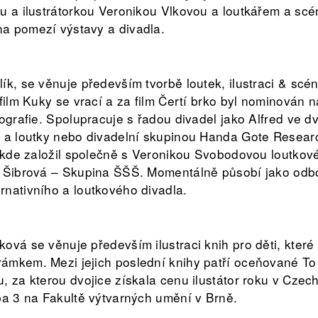
ou a ilustrátorkou Veronikou Vlkovou a loutkářem a s
a pomezí výstavy a divadla.
k, se věnuje především tvorbě loutek, ilustraci & scéno
 film Kuky se vrací a za film Čertí brko byl nominován 
ografie. Spolupracuje s řadou divadel jako Alfred ve d
y a loutky nebo divadelní skupinou Handa Gote Resea
, kde založil společně s Veronikou Svobodovou loutkov
a Šibrová – Skupina ŠŠŠ. Momentálně působí jako odbo
nativního a loutkového divadla.
vá se věnuje především ilustraci knih pro děti, které 
ámkem. Mezi jejich poslední knihy patří oceňované To
, za kterou dvojice získala cenu ilustátor roku v Cze
ba 3 na Fakultě výtvarných umění v Brně.