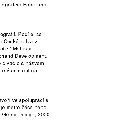
cénografem Robertem
grafii. Podílel se
na Českého lva v
voře / Motus a
rchand Development.
é divadlo s názvem
rný asistent na
tvoří ve spolupráci s
 je metro čéče nebo
ch Grand Design, 2020.