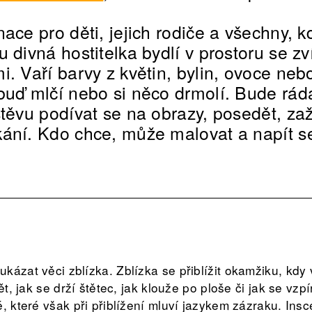
ace pro děti, jejich rodiče a všechny, k
 divná hostitelka bydlí v prostoru se zv
i. Vaří barvy z květin, bylin, ovoce neb
buď mlčí nebo si něco drmolí. Bude ráda
štěvu podívat se na obrazy, posedět, zaž
ání. Kdo chce, může malovat a napít se
ázat věci zblízka. Zblízka se přiblížit okamžiku, kdy vz
ět, jak se drží štětec, jak klouže po ploše či jak se vzp
, které však při přiblížení mluví jazykem zázraku. Ins