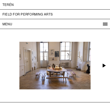
TERÉN
FIELD FOR PERFORMING ARTS
MENU
PROGRAM
PROJECTS
CONTACT
INFO
ABOUT US
ADMISSION
PRESS
PARTNERS
ČESKY