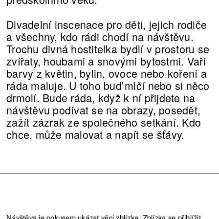
Divadelní inscenace pro děti, jejich rodiče
a všechny, kdo rádi chodí na návštěvu.
Trochu divná hostitelka bydlí v prostoru se
zvířaty, houbami a snovými bytostmi. Vaří
barvy z květin, bylin, ovoce nebo koření a
ráda maluje. U toho buď mlčí nebo si něco
drmolí. Bude ráda, když k ní přijdete na
návštěvu podívat se na obrazy, posedět,
zažít zázrak ze společného setkání. Kdo
chce, může malovat a napít se šťávy.
Návštěva je pokusem ukázat věci zblízka. Zblízka se přiblížit