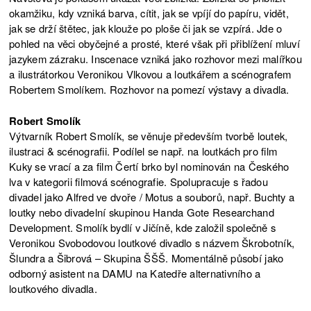
okamžiku, kdy vzniká barva, cítit, jak se vpíjí do papíru, vidět,
jak se drží štětec, jak klouže po ploše či jak se vzpírá. Jde o
pohled na věci obyčejné a prosté, které však při přiblížení mluví
jazykem zázraku. Inscenace vzniká jako rozhovor mezi malířkou
a ilustrátorkou Veronikou Vlkovou a loutkářem a scénografem
Robertem Smolíkem. Rozhovor na pomezí výstavy a divadla.
Robert Smolík
Výtvarník Robert Smolík, se věnuje především tvorbě loutek,
ilustraci & scénografii. Podílel se např. na loutkách pro film
Kuky se vrací a za film Čertí brko byl nominován na Českého
lva v kategorii filmová scénografie. Spolupracuje s řadou
divadel jako Alfred ve dvoře / Motus a souborů, např. Buchty a
loutky nebo divadelní skupinou Handa Gote Researchand
Development. Smolík bydlí v Jičíně, kde založil společně s
Veronikou Svobodovou loutkové divadlo s názvem Škrobotník,
Šlundra a Šibrová – Skupina ŠŠŠ. Momentálně působí jako
odborný asistent na DAMU na Katedře alternativního a
loutkového divadla.