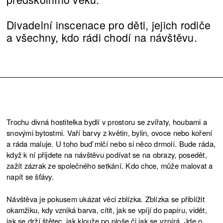
Divadelní inscenace pro děti, jejich rodiče
a všechny, kdo rádi chodí na návštěvu.
Trochu divná hostitelka bydlí v prostoru se zvířaty, houbami a
snovými bytostmi. Vaří barvy z květin, bylin, ovoce nebo koření
a ráda maluje. U toho buď mlčí nebo si něco drmolí. Bude ráda,
když k ní přijdete na návštěvu podívat se na obrazy, posedět,
zažít zázrak ze společného setkání. Kdo chce, může malovat a
napít se šťávy.
Návštěva je pokusem ukázat věci zblízka. Zblízka se přiblížit
okamžiku, kdy vzniká barva, cítit, jak se vpíjí do papíru, vidět,
jak se drží štětec, jak klouže po ploše či jak se vzpírá. Jde o