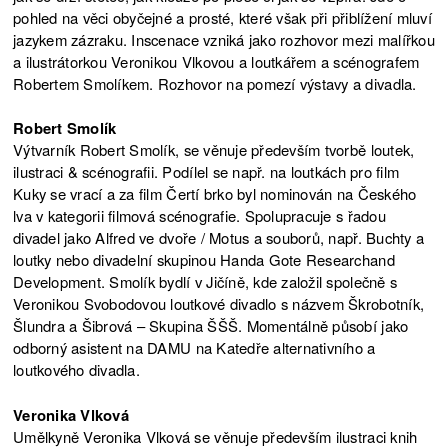
pohled na věci obyčejné a prosté, které však při přiblížení mluví
jazykem zázraku. Inscenace vzniká jako rozhovor mezi malířkou
a ilustrátorkou Veronikou Vlkovou a loutkářem a scénografem
Robertem Smolíkem. Rozhovor na pomezí výstavy a divadla.
Robert Smolík
Výtvarník Robert Smolík, se věnuje především tvorbě loutek,
ilustraci & scénografii. Podílel se např. na loutkách pro film
Kuky se vrací a za film Čertí brko byl nominován na Českého
lva v kategorii filmová scénografie. Spolupracuje s řadou
divadel jako Alfred ve dvoře / Motus a souborů, např. Buchty a
loutky nebo divadelní skupinou Handa Gote Researchand
Development. Smolík bydlí v Jičíně, kde založil společně s
Veronikou Svobodovou loutkové divadlo s názvem Škrobotník,
Šlundra a Šibrová – Skupina ŠŠŠ. Momentálně působí jako
odborný asistent na DAMU na Katedře alternativního a
loutkového divadla.
Veronika Vlková
Umělkyně Veronika Vlková se věnuje především ilustraci knih