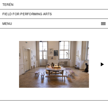
TERÉN
FIELD FOR PERFORMING ARTS
MENU
PROGRAM
PROJECTS
CONTACT
INFO
ABOUT US
ADMISSION
PRESS
PARTNERS
ČESKY