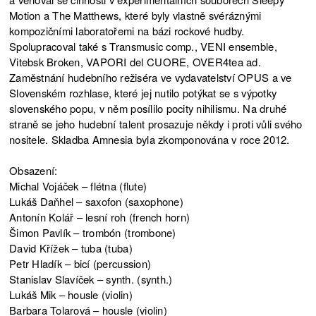
Motion a The Matthews, které byly vlastně svéráznými
kompozičními laboratořemi na bázi rockové hudby.
Spolupracoval také s Transmusic comp., VENI ensemble,
Vitebsk Broken, VAPORI del CUORE, OVER4tea ad.
Zaměstnání hudebního režiséra ve vydavatelství OPUS a ve
Slovenském rozhlase, které jej nutilo potýkat se s výpotky
slovenského popu, v něm posílilo pocity nihilismu. Na druhé
straně se jeho hudební talent prosazuje někdy i proti vůli svého
nositele. Skladba Amnesia byla zkomponována v roce 2012.
Obsazení:
Michal Vojáček – flétna (flute)
Lukáš Daňhel – saxofon (saxophone)
Antonín Kolář – lesní roh (french horn)
Šimon Pavlík – trombón (trombone)
David Křížek – tuba (tuba)
Petr Hladík – bicí (percussion)
Stanislav Slavíček – synth. (synth.)
Lukáš Mik – housle (violin)
Barbara Tolarová – housle (violin)