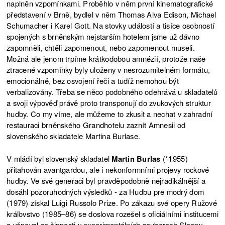
naplněn vzpomínkami. Proběhlo v něm první kinematografické
představení v Brně, bydlel v něm Thomas Alva Edison, Michael
Schumacher i Karel Gott. Na stovky událostí a tisíce osobností
spojených s brněnským nejstarším hotelem jsme už dávno
zapomněli, chtěli zapomenout, nebo zapomenout museli.
Možná ale jenom trpíme krátkodobou amnézií, protože naše
ztracené vzpomínky byly uloženy v nesrozumitelném formátu,
emocionálně, bez osvojení řeči a tudíž nemohou být
verbalizovány. Třeba se něco podobného odehrává u skladatelů
a svoji výpověď právě proto transponují do zvukových struktur
hudby. Co my víme, ale můžeme to zkusit a nechat v zahradní
restauraci brněnského Grandhotelu zaznít Amnesii od
slovenského skladatele Martina Burlase.
V mládí byl slovenský skladatel
Martin Burlas
(*1955)
přitahován avantgardou, ale i nekonformními projevy rockové
hudby. Ve své generaci byl pravděpodobně nejradikálnější a
dosáhl pozoruhodných výsledků - za Hudbu pre modrý dom
(1979) získal Luigi Russolo Prize. Po zákazu své opery Ružové
kráľovstvo (1985–86) se doslova rozešel s oficiálními institucemi
a věnoval se činnosti v experimentálních souborech Sleepy