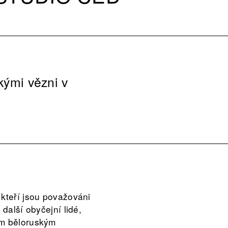
ckými vězni v
 kteří jsou považováni
další obyčejní lidé,
ým běloruským