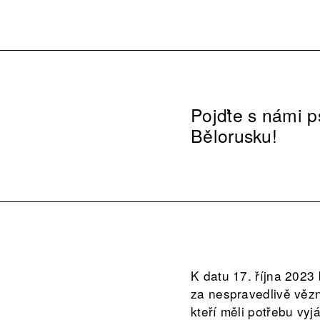
Pojďte s námi ps
Bělorusku!
K datu 17. října 2023
za nespravedlivě vězně
kteří měli potřebu vy