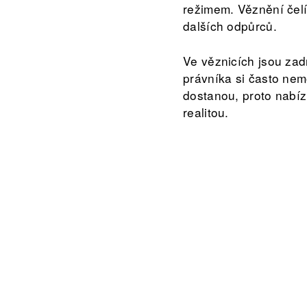
režimem. Věznění čel
dalších odpůrců.
Ve věznicích jsou zadr
právníka si často nem
dostanou, proto nabíz
realitou.
Přijďte společně s n
pohledu.
Součástí programu bud
běloruských vězňů a vě
vazbě ocitli z těžko 
odrazem života v souč