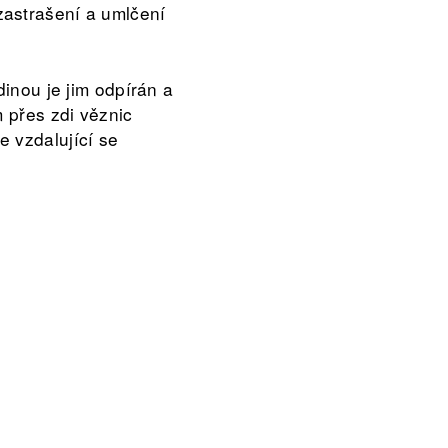
zastrašení a umlčení
dinou je jim odpírán a
m přes zdi věznic
 vzdalující se
rmou dopisu či
portrétů a příběhů 6
 lidi, kteří se ve
u však věrným
tát teroristou.