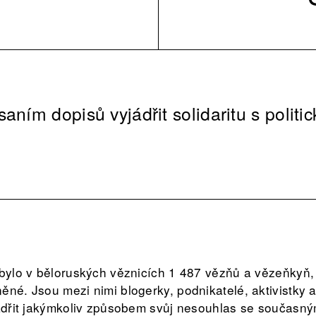
aním dopisů vyjádřit solidaritu s politi
 bylo v běloruských věznicích 1 487 vězňů a vězeňkyň,
né. Jsou mezi nimi blogerky, podnikatelé, aktivistky a 
jádřit jakýmkoliv způsobem svůj nesouhlas se současn