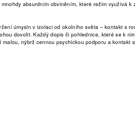
í mnohdy absurdním obviněním, které režim využívá k 
žení úmysln v izolaci od okolního světa – kontakt s ro
ohou dovolit. Každý dopis či pohlednice, které se k ni
í malou, nýbrž cennou psychickou podporu a kontakt se
ámi nabídnout vězněným cennou psychickou podporu fo
e výstava "Všichni jsme teroristé", která je složena z 
zenkyň. Jde nejen o aktivní odpůrce režimu, ale také o
pochopitelných a zjevně vykonstruovaných důvodů. Jso
asném Bělorusku – kdo nestojí za Lukašenkem, je pro s