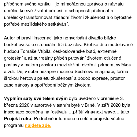
příběhem svého vzniku – je mimořádnou zprávou o návratu
umělce ke své životní profesi, o schopnosti překonat a
umělecky transformovat zásadní životní zkušenost a o bytostné
potřebě mezilidského setkávání.
Autor připravil inscenaci jako nonverbální divadlo blízké
beckettovské existenciální tíži bez slov. Křehké dílo modelované
hudbou Tomáše Vtípila, československé butó, extrémně
groteskní a až surreálný příběh putování životem otlučené
postavy v malém prostoru mezi skříní, dveřmi, prknem, svíčkou
a zdí. Děj v sobě nezapře mocnou Sedalovu imaginaci, forma
širokou hercovu paletu zkušeností a podob exprese, prostor
zase nánosy a opotřebení běžným životem.
Vyplním šaty své tělem svým
bylo uvedeno v premiéře 3.
března 2020 v autorově vlastním bytě v Brně. V září 2020 byla
inscenace oceněna na festivalu …příští vlna/next wave… jako
Projekt roku
. Podrobné informace o celém projektu včetně
programu
najdete zde
.