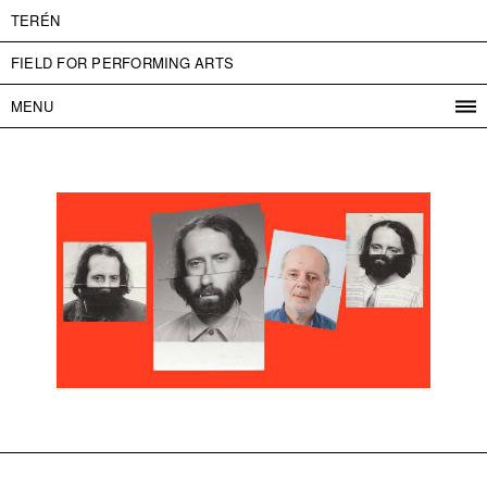
TERÉN
FIELD FOR PERFORMING ARTS
MENU
PROGRAM
PROJECTS
CONTACT
INFO
ABOUT US
ADMISSION
PRESS
PARTNERS
ČESKY