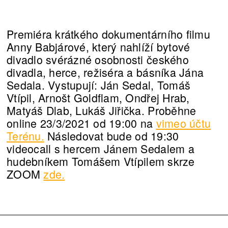
Premiéra krátkého dokumentárního filmu
Anny Babjárové, který nahlíží bytové
divadlo svérázné osobnosti českého
divadla, herce, režiséra a básníka Jána
Sedala. Vystupují: Ján Sedal, Tomáš
Vtípil, Arnošt Goldflam, Ondřej Hrab,
Matyáš Dlab, Lukáš Jiřička. Proběhne
online 23/3/2021 od 19:00 na
vimeo účtu
Terénu.
Následovat bude od 19:30
videocall s hercem Jánem Sedalem a
hudebníkem Tomášem Vtípilem skrze
ZOOM
zde.