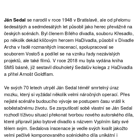
Ján Sedal
se narodil v roce 1948 v Bratislavě, ale od přelomu
šedesátých a sedmdesátých let působil jako herec převážně na
českých scénách. Byl členem Bílého divadla, souboru Křesadlo,
po několik dekád klíčovým hercem HaDivadla, působil v Divadle
Archa v řadě rozmanitých inscenací, spolupracoval se
souborem Vosto5 a podílel se na vzniku řady nezávislých
projektů, ale také filmů. V roce 2018 mu byla vydána kniha
SMS básně, jíž sestavil dlouholetý Sedalův kolega z HaDivadla
a přítel Arnošt Goldflam.
Ve svých 70 letech utrpěl Ján Sedal téměř smrtelný úraz
mozku, který si vyžádal několik velmi náročných operací. Přes
nejisté scénáře budoucího vývoje se postupem času vrátil k
soběstačnému životu. Se zarputilostí sobě vlastní se Ján Sedal
rozhodl tíživou situaci překonat tvorbou nového autorského díla,
které připravil jako bytové divadlo s názvem Vyplním šaty své
tělem svým. Sedalova inscenace je vedle svých kvalit jakožto
velmi pečlivě komponovaného scénického díla unikátní i