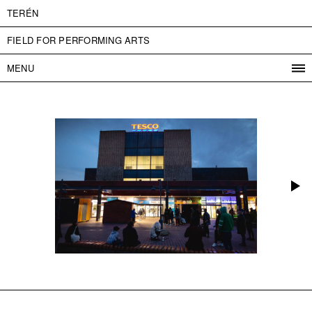
TERÉN
FIELD FOR PERFORMING ARTS
MENU
PROGRAM
PROJECTS
CONTACT
INFO
ABOUT US
ADMISSION
PRESS
PARTNERS
ČESKY