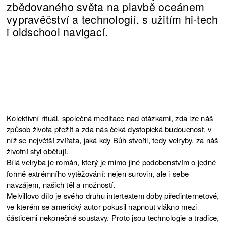
zbědovaného světa na plavbě oceánem
vypravěčství a technologií, s užitím hi-tech
i oldschool navigací.
Kolektivní rituál, společná meditace nad otázkami, zda lze náš
způsob života přežít a zda nás čeká dystopická budoucnost, v
níž se největší zvířata, jaká kdy Bůh stvořil, tedy velryby, za náš
životní styl obětují.
Bílá velryba je román, který je mimo jiné podobenstvím o jedné
formě extrémního vytěžování: nejen surovin, ale i sebe
navzájem, našich těl a možností.
Melvillovo dílo je svého druhu intertextem doby předinternetové,
ve kterém se americký autor pokusil napnout vlákno mezi
částicemi nekonečné soustavy. Proto jsou technologie a tradice,