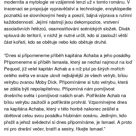
modernita a mytologie ve vzájemné tenzi už v tomto románu. V
inscenaci se propojuje vypravěčství a technologie, encyklopedie
poznatků se slovníkovými hesly a poezií, bájná výprava s rutinní
každodenností. Jejími nástroji jsou dekompozice, vrstvení
asociativních řetězců, osamostňování scénických složek. Divák
vplouvá do teritorií, v nichž je nutné určit, kdo si zaslouží větší
část kořisti, kdo se obětuje nebo kdo obětuje druhé.
“Dnes si připomeneme příběh kapitána Achaba a jeho posádky.
Připomeneme si příběh Ismaela, který se nechal najmout na loď
Pequod, jíž velel kapitán Achab a s níž plul po širých mořích
celého světa ve snaze ulovit nejbájnější ze všech velryb, bílou
velrybu zvanou Moby Dick. Připomínáme si tuto velrybu, která
se zdála býti nepolapitelnou. Připomíná nám pomíjivost
dnešního světa i pomíjivost našich snah. Potřikráte Achab na
bílou velrybu zaútočil a potřikráte prohrál. Vzpomínejme dnes
na kapitána Achaba, který v této honbě nakonec zešílel a
obětoval celou svou posádku hlubinám oceánu. Jediným, kdo
přežil a jehož svědectví si dnes připomínáme, je Ismael. A proto
mi pro dnešní večer, bratři a sestry, říkejte Ismael.”