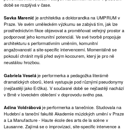
době se rozplývá v čase.
Savka Marenić
je architektka a doktorandka na UMPRUM v
Praze. Ve svém uměleckém výzkumu se zabývá tím, jak lze
prostřednictvím fikce objevovat a proměňovat veřejný prostor a
podporovat jeho komunitní potenciál. Ve své tvorbě propojuje
architekturu s performativním uměním, komunitní
angažovaností a site-specific intervencemi. Momentálně se
pokouší chránit myši před svým kocourem, který je pro ně
neustálou hrozbou.
Gabriela Veselá
je performerka a pedagožka literárně
dramatických oborů, která vystupuje pod různými pseudonymy
(nejčastěji jako Eržika). V současné době se nejčastěji nachází
v Brně v loveckém oblečení v doprovodu svého psa.
Adina Voldrábová
je performerka a tanečnice. Studovala na
Hudební a taneční fakultě Akademie múzických umění v Praze
a La Manufacture - Haute école des arts de la scène v
Lausanne. Zajímá se o improvizaci, site-specific intervence a