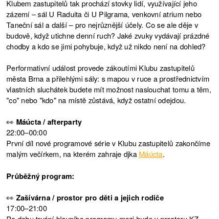
Klubem zastupitelů tak prochází stovky lidí, využívající jeho
zázemí – sál U Raduita či U Pilgrama, venkovní atrium nebo
Taneční sál a další – pro nejrůznější účely. Co se ale děje v
budově, když utichne denní ruch? Jaké zvuky vydávají prázdné
chodby a kdo se jimi pohybuje, když už nikdo není na dohled?
Performativní událost provede zákoutími Klubu zastupitelů
města Brna a přilehlými sály: s mapou v ruce a prostřednictvím
vlastních sluchátek budete mít možnost naslouchat tomu a těm,
"co" nebo "kdo" na místě zůstává, když ostatní odejdou.
👀
Máúcta / afterparty
22:00–00:00
První díl nové programové série v Klubu zastupitelů zakončíme
malým večírkem, na kterém zahraje djka
Máúcta
.
Průběžný program:
👀
Zašívárna / prostor pro děti a jejich rodiče
17:00–21:00
Po dobu trvání hlavního programu mezi bude v prostoru KZ