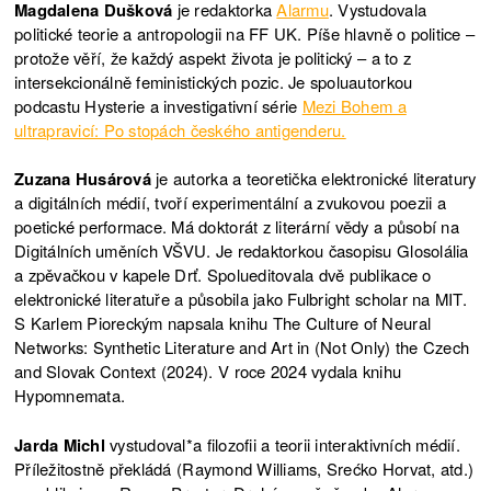
Magdalena Dušková
je redaktorka
Alarmu
. Vystudovala
politické teorie a antropologii na FF UK. Píše hlavně o politice –
protože věří, že každý aspekt života je politický – a to z
intersekcionálně feministických pozic. Je spoluautorkou
podcastu Hysterie a investigativní série
Mezi Bohem a
ultrapravicí: Po stopách českého antigenderu.
Zuzana Husárová
je autorka a teoretička elektronické literatury
a digitálních médií, tvoří experimentální a zvukovou poezii a
poetické performace. Má doktorát z literární vědy a působí na
Digitálních uměních VŠVU. Je redaktorkou časopisu Glosolália
a zpěvačkou v kapele Drť. Spolueditovala dvě publikace o
elektronické literatuře a působila jako Fulbright scholar na MIT.
S Karlem Pioreckým napsala knihu The Culture of Neural
Networks: Synthetic Literature and Art in (Not Only) the Czech
and Slovak Context (2024). V roce 2024 vydala knihu
Hypomnemata.
Jarda Michl
vystudoval*a filozofii a teorii interaktivních médií.
Příležitostně překládá (Raymond Williams, Srećko Horvat, atd.)