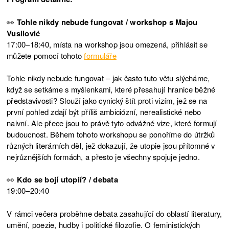
👀
Tohle nikdy nebude fungovat / workshop s Majou
Vusilović
17:00–18:40, místa na workshop jsou omezená, přihlásit se
můžete pomocí tohoto
formuláře
Tohle nikdy nebude fungovat – jak často tuto větu slýcháme,
když se setkáme s myšlenkami, které přesahují hranice běžné
představivosti? Slouží jako cynický štít proti vizím, jež se na
první pohled zdají být příliš ambiciózní, nerealistické nebo
naivní. Ale přece jsou to právě tyto odvážné vize, které formují
budoucnost. Během tohoto workshopu se ponoříme do útržků
různých literárních děl, jež dokazují, že utopie jsou přítomné v
nejrůznějších formách, a přesto je všechny spojuje jedno.
👀
Kdo se bojí utopií? / debata
19:00–20:40
V rámci večera proběhne debata zasahující do oblastí literatury,
umění, poezie, hudby i politické filozofie. O feministických