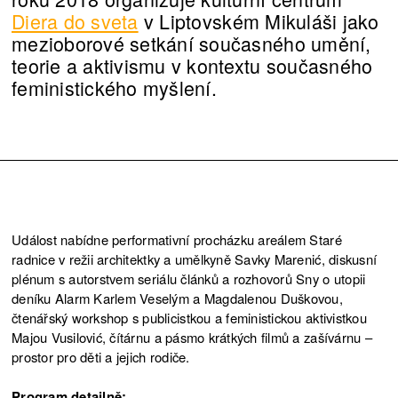
Diera do sveta
v Liptovském Mikuláši jako
mezioborové setkání současného umění,
teorie a aktivismu v kontextu současného
feministického myšlení.
Událost nabídne performativní procházku areálem Staré
radnice v režii architektky a umělkyně Savky Marenić, diskusní
plénum s autorstvem seriálu článků a rozhovorů Sny o utopii
deníku Alarm Karlem Veselým a Magdalenou Duškovou,
čtenářský workshop s publicistkou a feministickou aktivistkou
Majou Vusilović, čítárnu a pásmo krátkých filmů a zašívárnu –
prostor pro děti a jejich rodiče.
Program detailně: