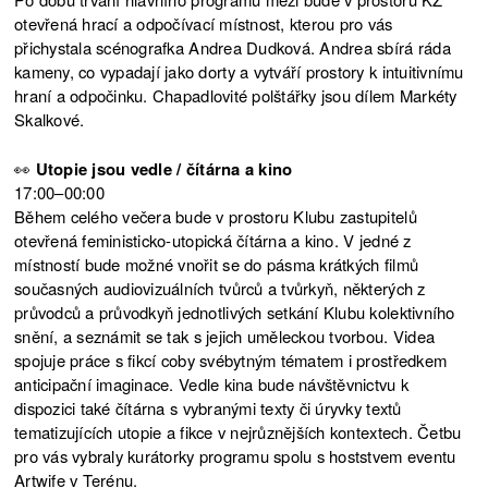
otevřená hrací a odpočívací místnost, kterou pro vás
přichystala scénografka Andrea Dudková. Andrea sbírá ráda
kameny, co vypadají jako dorty a vytváří prostory k intuitivnímu
hraní a odpočinku. Chapadlovité polštářky jsou dílem Markéty
Skalkové.
👀
Utopie jsou vedle / čítárna a kino
17:00–00:00
Během celého večera bude v prostoru Klubu zastupitelů
otevřená feministicko-utopická čítárna a kino. V jedné z
místností bude možné vnořit se do pásma krátkých filmů
současných audiovizuálních tvůrců a tvůrkyň, některých z
průvodců a průvodkyň jednotlivých setkání Klubu kolektivního
snění, a seznámit se tak s jejich uměleckou tvorbou. Videa
spojuje práce s fikcí coby svébytným tématem i prostředkem
anticipační imaginace. Vedle kina bude návštěvnictvu k
dispozici také čítárna s vybranými texty či úryvky textů
tematizujících utopie a fikce v nejrůznějších kontextech. Četbu
pro vás vybraly kurátorky programu spolu s hoststvem eventu
Artwife v Terénu.