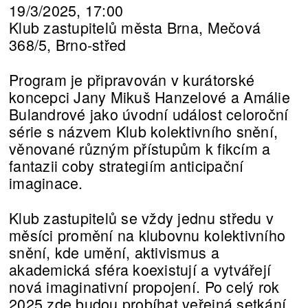
19/3/2025, 17:00
Klub zastupitelů města Brna, Mečová
368/5, Brno-střed
Program je připravován v kurátorské
koncepci Jany Mikuš Hanzelové a Amálie
Bulandrové jako úvodní událost celoroční
série s názvem Klub kolektivního snění,
věnované různým přístupům k fikcím a
fantazii coby strategiím anticipační
imaginace.
Klub zastupitelů se vždy jednu středu v
měsíci promění na klubovnu kolektivního
snění, kde umění, aktivismus a
akademická sféra koexistují a vytvářejí
nová imaginativní propojení. Po celý rok
2025 zde budou probíhat veřejná setkání,