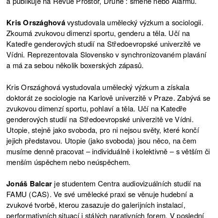
a publikuje na Revue Prostor, Druhé : směně nebo Alarmu.
Kris Országhová
vystudovala umělecký výzkum a sociologii.
Zkoumá zvukovou dimenzi sportu, genderu a těla. Učí na
Katedře genderových studií na Středoevropské univerzitě ve
Vídni. Reprezentovala Slovensko v synchronizovaném plavání
a má za sebou několik boxerských zápasů.
Kris Országhová vystudovala umělecký výzkum a získala
doktorát ze sociologie na Karlově univerzitě v Praze. Zabývá se
zvukovou dimenzí sportu, pohlaví a těla. Učí na Katedře
genderových studií na Středoevropské univerzitě ve Vídni.
Utopie, stejně jako svoboda, pro ni nejsou světy, které končí
jejich představou. Utopie (jako svoboda) jsou něco, na čem
musíme denně pracovat – individuálně i kolektivně – s větším či
menším úspěchem nebo neúspěchem.
Jonáš Balcar
je studentem Centra audiovizuálních studií na
FAMU (CAS). Ve své umělecké praxi se věnuje hudební a
zvukové tvorbě, kterou zasazuje do galerijních instalací,
performativních situací i stálých narativních forem. V poslední