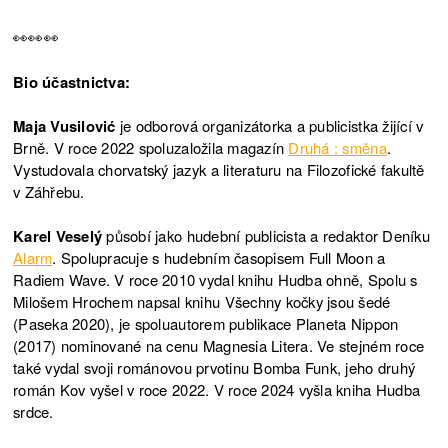
👀👀👀
Bio účastnictva:
Maja Vusilović
je odborová organizátorka a publicistka žijící v
Brně. V roce 2022 spoluzaložila magazín
Druhá : směna
.
Vystudovala chorvatský jazyk a literaturu na Filozofické fakultě
v Záhřebu.
Karel Veselý
působí jako hudební publicista a redaktor Deníku
Alarm
. Spolupracuje s hudebním časopisem Full Moon a
Radiem Wave. V roce 2010 vydal knihu Hudba ohně, Spolu s
Milošem Hrochem napsal knihu Všechny kočky jsou šedé
(Paseka 2020), je spoluautorem publikace Planeta Nippon
(2017) nominované na cenu Magnesia Litera. Ve stejném roce
také vydal svoji románovou prvotinu Bomba Funk, jeho druhý
román Kov vyšel v roce 2022. V roce 2024 vyšla kniha Hudba
srdce.