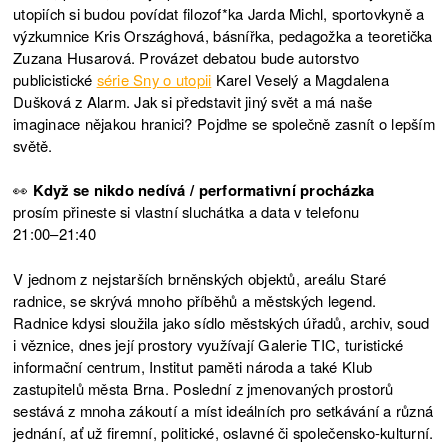
utopiích si budou povídat filozof*ka Jarda Michl, sportovkyně a
výzkumnice Kris Országhová, básnířka, pedagožka a teoretička
Zuzana Husarová. Provázet debatou bude autorstvo
publicistické
série Sny o utopii
Karel Veselý a Magdalena
Dušková z Alarm. Jak si představit jiný svět a má naše
imaginace nějakou hranici? Pojďme se společně zasnít o lepším
světě.
👀
Když se nikdo nedívá / performativní procházka
prosím přineste si vlastní sluchátka a data v telefonu
21:00–21:40
V jednom z nejstarších brněnských objektů, areálu Staré
radnice, se skrývá mnoho příběhů a městských legend.
Radnice kdysi sloužila jako sídlo městských úřadů, archiv, soud
i věznice, dnes její prostory využívají Galerie TIC, turistické
informační centrum, Institut paměti národa a také Klub
zastupitelů města Brna. Poslední z jmenovaných prostorů
sestává z mnoha zákoutí a míst ideálních pro setkávání a různá
jednání, ať už firemní, politické, oslavné či společensko-kulturní.