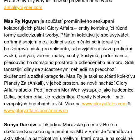
Práci Almy Lily Rayner můžete prozkoumat na webu
almalilyrayner.com
Maa Ry Nguyen
je součástí proměnlivého seskupení
kolaborujících přátel Glory Affairs – entity kombinující různé
formy audiovizuální tvorby. Přáním kolektivu je spoluvytvářet
upřímná spojení mezi jedinci skrze měnící se interaktivní
bezžánrová místa pro solidaritu, sebevyjádření skrze prolínání
zvuku, pohybu, vaření, malby, sochy, kostýmů, performance,
přesouvacího domácího prostředí a odlehčeného humoru. Sdílí
fantazijní dílny se zúčastněnými nehledě na předchozí
zkušenosti a zažité kategorie. Maa Ry je také součástí kolektivu
Planety Za (Ankali), v jehož prostoru se nově nachází Glory
Affairs studio. Pod jménem Mor Wen vystupuje jako hudebnice,
DJka, performerka. Je rezidentkou Gravity Network – sítě
evropských hudebních jevišť. Více na
www.gloryaffairs.com
&
www.gloryaffairs.com/mor-wen
Sonya Darrow
je lektorkou Moravské galerie v Brně a
doktorandkou sociologie umění na MU v Brně. Je "paměťovou
aktivistkou" a participativní umělkyní, která pracuje na sociálně