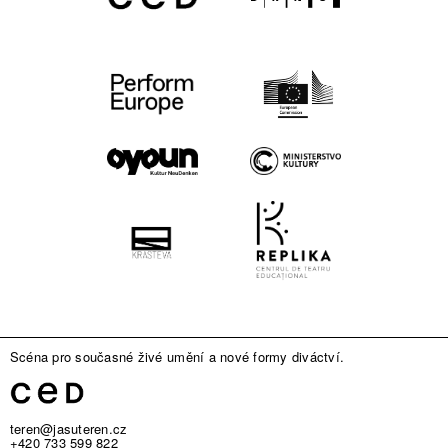
Scéna pro současné živé umění a nové formy diváctví.
teren@jasuteren.cz
+420 733 599 822