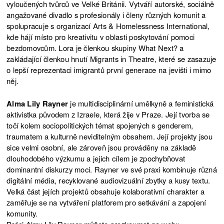
vyloučených tvůrců ve Velké Británii. Vytváří autorské, sociálně
angažované divadlo s profesionály i členy různých komunit a
spolupracuje s organizací Arts & Homelessness International,
kde hájí místo pro kreativitu v oblasti poskytování pomoci
bezdomovcům. Lora je členkou skupiny What Next? a
zakládající členkou hnutí Migrants in Theatre, které se zasazuje
o lepší reprezentaci imigrantů první generace na jevišti i mimo
něj.
Alma Lily Rayner
je multidisciplinární umělkyně a feministická
aktivistka původem z Izraele, která žije v Praze. Její tvorba se
točí kolem sociopolitických témat spojených s genderem,
traumatem a kulturně neviditelným obsahem. Její projekty jsou
sice velmi osobní, ale zároveň jsou prováděny na základě
dlouhodobého výzkumu a jejich cílem je zpochybňovat
dominantní diskurzy moci. Rayner ve své praxi kombinuje různá
digitální média, recyklované audiovizuální zbytky a kusy textu.
Velká část jejích projektů obsahuje kolaborativní charakter a
zaměřuje se na vytváření platforem pro setkávání a zapojení
komunity.