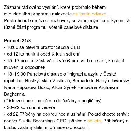
Záznam rádiového vysílání, které probíhalo během
dvoudenního programu naleznete
na tomto odkaze.
Poslechnout si můžete rozhovory se zapojenými umělkyněmi &
různé části programu, včetně panelové diskuze.
Pondělí 21/3
• 10:00 se otevírá prostor Studia CED
• od 12 komunitní oběd & kruh sdílení
• 15–17 prostor zůstává otevřený pro tvorbu, psaní, kreslení
mluvení a odpočinek
• 18–19:30 Panelová diskuse o imigraci a azylu v České
republice. Hostky: Maja Vusilović, Bernadette Nadya Jaworsky,
Ivana Raposova Božič, Alicia Synek Rétiová & Arghavan
Baghernia
(Diskuze bude tlumočena do češtiny a angličtiny)
• 20–22 komunitní večeře
• od 22 Příběhy na dobrou noc a usínání. Pokud chcete strávit
noc ve Studiu Becoming / CED, přihlaste
se zde
. Přihlášeným
budou zaslány další informace o přespání.