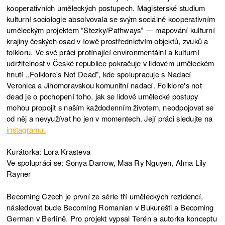
kooperativních uměleckých postupech. Magisterské studium
kulturní sociologie absolvovala se svým sociálně kooperativním
uměleckým projektem “Stezky/Pathways” — mapování kulturní
krajiny českých osad v Iowě prostřednictvím objektů, zvuků a
folkloru. Ve své práci protínající environmentální a kulturní
udržitelnost v České republice pokračuje v lidovém uměleckém
hnutí ,,Folklore's Not Dead", kde spolupracuje s Nadací
Veronica a Jihomoravskou komunitní nadací. Folklore's not
dead je o pochopení toho, jak se lidové umělecké postupy
mohou propojit s naším každodenním životem, neodpojovat se
od něj a nevyužívat ho jen v momentech. Její práci sledujte na
instagramu.
Kurátorka: Lora Krasteva
Ve spolupráci se: Sonya Darrow, Maa Ry Nguyen, Alma Lily
Rayner
Becoming Czech je první ze série tří uměleckých rezidencí,
následovat bude Becoming Romanian v Bukurešti a Becoming
German v Berlíně. Pro projekt vypsal Terén a autorka konceptu