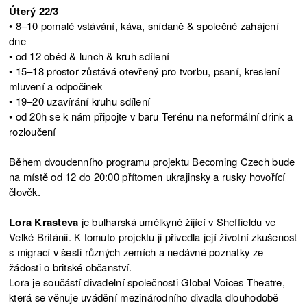
Úterý 22/3
• 8–10 pomalé vstávání, káva, snídaně & společné zahájení
dne
• od 12 oběd & lunch & kruh sdílení
• 15–18 prostor zůstává otevřený pro tvorbu, psaní, kreslení
mluvení a odpočinek
• 19–20 uzavírání kruhu sdílení
• od 20h se k nám připojte v baru Terénu na neformální drink a
rozloučení
Během dvoudenního programu projektu Becoming Czech bude
na místě od 12 do 20:00 přítomen ukrajinsky a rusky hovořící
člověk.
Lora Krasteva
je bulharská umělkyně žijící v Sheffieldu ve
Velké Británii. K tomuto projektu ji přivedla její životní zkušenost
s migrací v šesti různých zemích a nedávné poznatky ze
žádosti o britské občanství.
Lora je součástí divadelní společnosti Global Voices Theatre,
která se věnuje uvádění mezinárodního divadla dlouhodobě