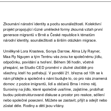
Zkoumání národní identity a pocitu sounáležitosti. Kolektivní
projekt propojující různé umělecké formy zkoumá vztah první
generace migrantů v Brně a České republice k tématům
národní identity, sounáležitosti a širším otázkám migrace.
Umělkyně Lora Krasteva, Sonya Darrow, Alma Lily Rayner,
Maa Ry Nguyen a tým Terénu vás zvou ke společnému jídlu,
odpočinku, povídání a tvoření. Během 36 hodin, včetně
přespání, se Studio CED promění v útulné útočiště pro
všechny, kteří ho potřebují. V pondělí 21. března od 10h se k
nám přidejte a společně s námi budujte to, co pro nás znamená
domov: z pozice imigrantů, lidí a občanů Brna i mimo něj.
Suroviny na jídlo, které společně uvaříme, zajistíme, probíhat
budou polostrukturované diskuse a prostor pro reakce, sdílení
nebo společné posezení. Můžete se zastavit, přijít a odejít nebo
zůstat déle. Rodiny a děti jsou vítány.