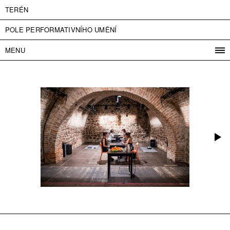
TERÉN
POLE PERFORMATIVNÍHO UMĚNÍ
MENU
PROGRAM
PROJEKTY
KONTAKT
INFO
O NÁS
VSTUPNÉ
PRESS
PARTNEŘI
ENGLISH