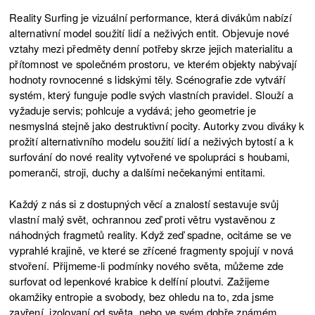
Reality Surfing je vizuální performance, která divákům nabízí
alternativní model soužití lidí a neživých entit. Objevuje nové
vztahy mezi předměty denní potřeby skrze jejich materialitu a
přítomnost ve společném prostoru, ve kterém objekty nabývají
hodnoty rovnocenné s lidskými těly. Scénografie zde vytváří
systém, který funguje podle svých vlastních pravidel. Slouží a
vyžaduje servis; pohlcuje a vydává; jeho geometrie je
nesmyslná stejně jako destruktivní pocity. Autorky zvou diváky k
prožití alternativního modelu soužití lidí a neživých bytostí a k
surfování do nové reality vytvořené ve spolupráci s houbami,
pomeranči, stroji, duchy a dalšími nečekanými entitami.
Každý z nás si z dostupných věcí a znalostí sestavuje svůj
vlastní malý svět, ochrannou zeď proti větru vystavěnou z
náhodných fragmetů reality. Když zeď spadne, ocitáme se ve
vyprahlé krajině, ve které se zřícené fragmenty spojují v nová
stvoření. Přijmeme-li podmínky nového světa, můžeme zde
surfovat od lepenkové krabice k delfíní ploutvi. Zažijeme
okamžiky entropie a svobody, bez ohledu na to, zda jsme
zavření, izolovaní od světa, nebo ve svém dobře známém