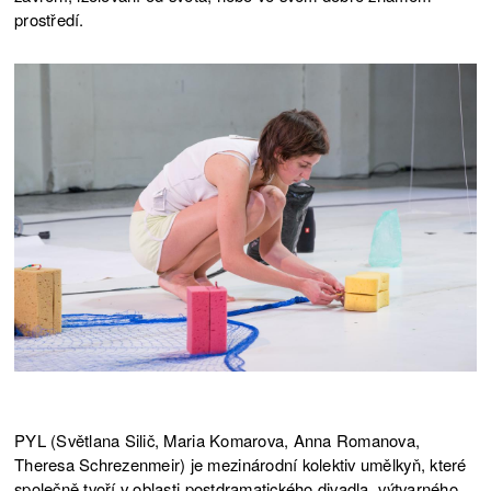
prostředí.
PYL (Světlana Silič, Maria Komarova, Anna Romanova,
Theresa Schrezenmeir) je mezinárodní kolektiv umělkyň, které
společně tvoří v oblasti postdramatického divadla, výtvarného