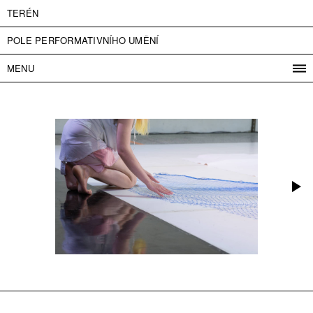
TERÉN
POLE PERFORMATIVNÍHO UMĚNÍ
MENU
PROGRAM
PROJEKTY
KONTAKT
INFO
O NÁS
VSTUPNÉ
PRESS
PARTNEŘI
ENGLISH