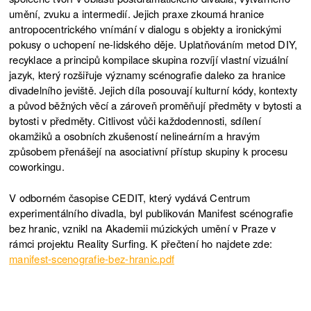
umění, zvuku a intermedií. Jejich praxe zkoumá hranice
antropocentrického vnímání v dialogu s objekty a ironickými
pokusy o uchopení ne-lidského děje. Uplatňováním metod DIY,
recyklace a principů kompilace skupina rozvíjí vlastní vizuální
jazyk, který rozšiřuje významy scénografie daleko za hranice
divadelního jeviště. Jejich díla posouvají kulturní kódy, kontexty
a původ běžných věcí a zároveň proměňují předměty v bytosti a
bytosti v předměty. Citlivost vůči každodennosti, sdílení
okamžiků a osobních zkušeností nelineárním a hravým
způsobem přenášejí na asociativní přístup skupiny k procesu
coworkingu.
V odborném časopise CEDIT, který vydává Centrum
experimentálního divadla, byl publikován Manifest scénografie
bez hranic, vznikl na Akademii múzických umění v Praze v
rámci projektu Reality Surfing. K přečtení ho najdete zde:
manifest-scenografie-bez-hranic.pdf