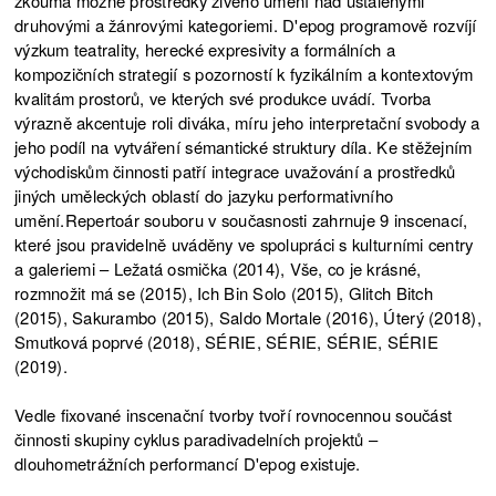
zkoumá možné prostředky živého umění nad ustálenými
druhovými a žánrovými kategoriemi. D'epog programově rozvíjí
výzkum teatrality, herecké expresivity a formálních a
kompozičních strategií s pozorností k fyzikálním a kontextovým
kvalitám prostorů, ve kterých své produkce uvádí. Tvorba
výrazně akcentuje roli diváka, míru jeho interpretační svobody a
jeho podíl na vytváření sémantické struktury díla. Ke stěžejním
východiskům činnosti patří integrace uvažování a prostředků
jiných uměleckých oblastí do jazyku performativního
umění.Repertoár souboru v současnosti zahrnuje 9 inscenací,
které jsou pravidelně uváděny ve spolupráci s kulturními centry
a galeriemi – Ležatá osmička (2014), Vše, co je krásné,
rozmnožit má se (2015), Ich Bin Solo (2015), Glitch Bitch
(2015), Sakurambo (2015), Saldo Mortale (2016), Úterý (2018),
Smutková poprvé (2018), SÉRIE, SÉRIE, SÉRIE, SÉRIE
(2019).
Vedle fixované inscenační tvorby tvoří rovnocennou součást
činnosti skupiny cyklus paradivadelních projektů –
dlouhometrážních performancí D'epog existuje.