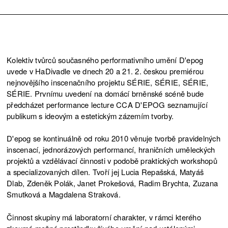
Kolektiv tvůrců současného performativního umění D'epog
uvede v HaDivadle ve dnech 20 a 21. 2. českou premiérou
nejnovějšího inscenačního projektu SÉRIE, SÉRIE, SÉRIE,
SÉRIE. Prvnímu uvedení na domácí brněnské scéně bude
předcházet performance lecture CCA D'EPOG seznamující
publikum s ideovým a estetickým zázemím tvorby.
D'epog se kontinuálně od roku 2010 věnuje tvorbě pravidelných
inscenací, jednorázových performancí, hraničních uměleckých
projektů a vzdělávací činnosti v podobě praktických workshopů
a specializovaných dílen. Tvoří jej Lucia Repašská, Matyáš
Dlab, Zdeněk Polák, Janet Prokešová, Radim Brychta, Zuzana
Smutková a Magdalena Straková.
Činnost skupiny má laboratorní charakter, v rámci kterého