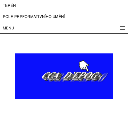
TERÉN
POLE PERFORMATIVNÍHO UMĚNÍ
MENU
PROGRAM
PROJEKTY
KONTAKT
INFO
O NÁS
VSTUPNÉ
PRESS
PARTNEŘI
ENGLISH