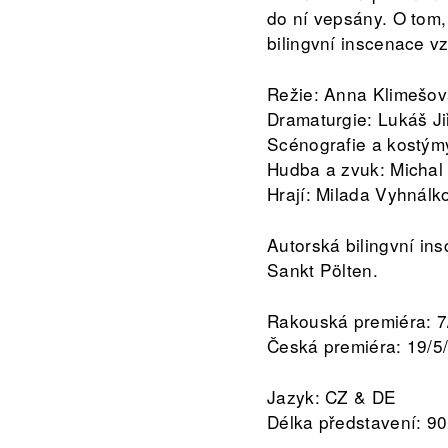
do ní vepsány. O tom,
bilingvní inscenace v
Režie: Anna Klimešo
Dramaturgie: Lukáš Ji
Scénografie a kostý
Hudba a zvuk: Michal
Hrají: Milada Vyhnál
Autorská bilingvní in
Sankt Pölten.
Rakouská premiéra: 7/
Česká premiéra: 19/5
Jazyk: CZ & DE
Délka představení: 90