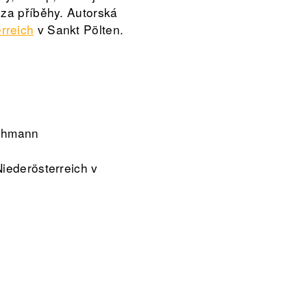
 za příběhy. Autorská
rreich
v Sankt Pölten.
schmann
Niederösterreich v