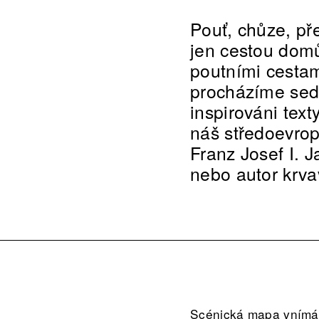
Pouť, chůze, př
jen cestou dom
poutními cestam
procházíme sedi
inspirováni text
náš středoevrop
Franz Josef I. 
nebo autor krva
Scénická mapa vnímání