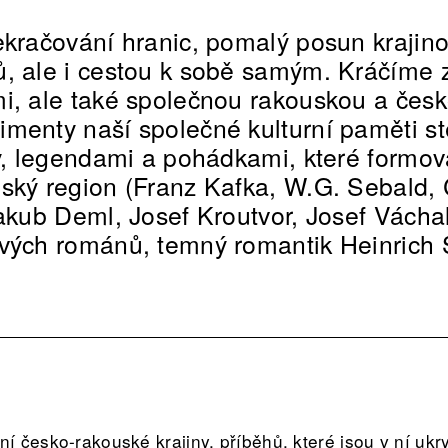
ekračování hranic, pomalý posun krajin
ů, ale i cestou k sobě samým. Kráčíme
i, ale také společnou rakouskou a česko
menty naší společné kulturní paměti st
y, legendami a pohádkami, které formoval
ský region (Franz Kafka, W.G. Sebald, 
Jakub Deml, Josef Kroutvor, Josef Vácha
vých románů, temný romantik Heinrich 
 česko-rakouské krajiny, příběhů, které jsou v ní ukryt