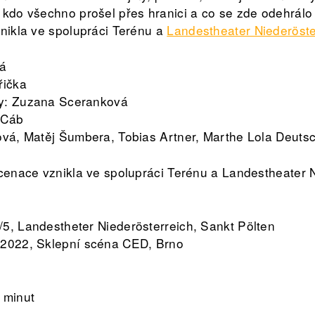
 kdo všechno prošel přes hranici a co se zde odehrálo
znikla ve spolupráci Terénu a
Landestheater Niederöste
vá
řička
my: Zuzana Sceranková
 Cáb
ková, Matěj Šumbera, Tobias Artner, Marthe Lola Deut
scenace vznikla ve spolupráci Terénu a Landestheater 
5, Landestheter Niederösterreich, Sankt Pölten
/2022, Sklepní scéna CED, Brno
 minut