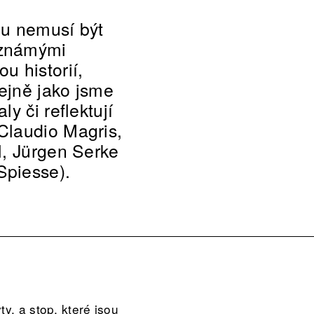
ou nemusí být
 známými
u historií,
ejně jako jsme
y či reflektují
Claudio Magris,
l, Jürgen Serke
Spiesse).
y, a stop, které jsou