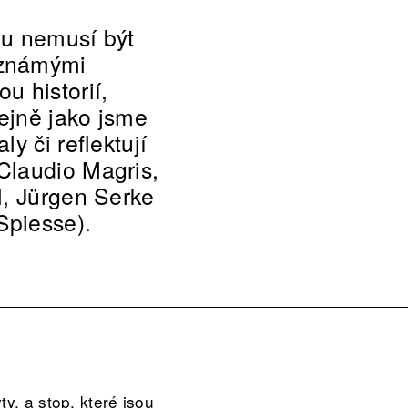
ou nemusí být
 známými
u historií,
ejně jako jsme
y či reflektují
Claudio Magris,
l, Jürgen Serke
Spiesse).
y, a stop, které jsou