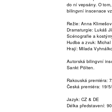
do ní vepsány. O tom,
bilingvní inscenace v
Režie: Anna Klimešo
Dramaturgie: Lukáš Ji
Scénografie a kostý
Hudba a zvuk: Michal
Hrají: Milada Vyhnál
Autorská bilingvní in
Sankt Pölten.
Rakouská premiéra: 7/
Česká premiéra: 19/5
Jazyk: CZ & DE
Délka představení: 90