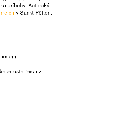
 za příběhy. Autorská
rreich
v Sankt Pölten.
schmann
Niederösterreich v