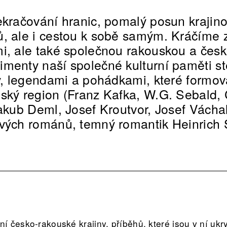
ekračování hranic, pomalý posun krajin
ů, ale i cestou k sobě samým. Kráčíme
i, ale také společnou rakouskou a česko
menty naší společné kulturní paměti st
y, legendami a pohádkami, které formoval
ský region (Franz Kafka, W.G. Sebald, 
Jakub Deml, Josef Kroutvor, Josef Vácha
vých románů, temný romantik Heinrich 
 česko-rakouské krajiny, příběhů, které jsou v ní ukryt