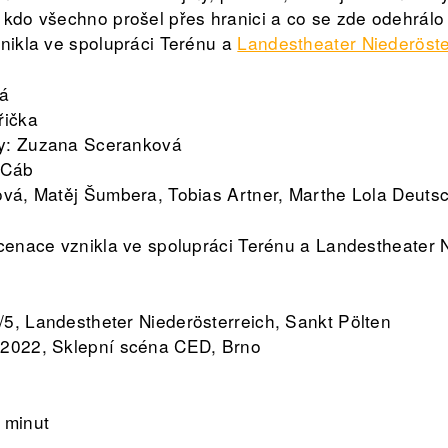
 kdo všechno prošel přes hranici a co se zde odehrálo
znikla ve spolupráci Terénu a
Landestheater Niederöste
vá
řička
my: Zuzana Sceranková
 Cáb
ková, Matěj Šumbera, Tobias Artner, Marthe Lola Deut
scenace vznikla ve spolupráci Terénu a Landestheater 
5, Landestheter Niederösterreich, Sankt Pölten
/2022, Sklepní scéna CED, Brno
 minut