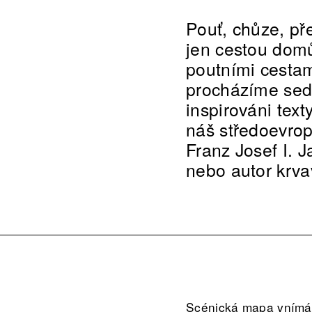
Pouť, chůze, př
jen cestou dom
poutními cestam
procházíme sedi
inspirováni text
náš středoevrop
Franz Josef I. 
nebo autor krva
Scénická mapa vnímání