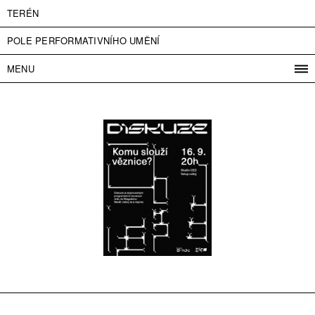
TERÉN
POLE PERFORMATIVNÍHO UMĚNÍ
MENU
PROGRAM
PROJEKTY
KONTAKT
INFO
O NÁS
VSTUPNÉ
PRESS
PARTNEŘI
ENGLISH