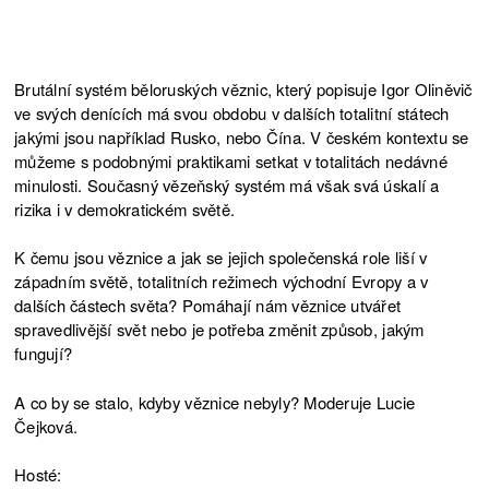
Brutální systém běloruských věznic, který popisuje Igor Oliněvič
ve svých denících má svou obdobu v dalších totalitní státech
jakými jsou například Rusko, nebo Čína. V českém kontextu se
můžeme s podobnými praktikami setkat v totalitách nedávné
minulosti. Současný vězeňský systém má však svá úskalí a
rizika i v demokratickém světě.
K čemu jsou věznice a jak se jejich společenská role liší v
západním světě, totalitních režimech východní Evropy a v
dalších částech světa? Pomáhají nám věznice utvářet
spravedlivější svět nebo je potřeba změnit způsob, jakým
fungují?
A co by se stalo, kdyby věznice nebyly? Moderuje Lucie
Čejková.
Hosté: