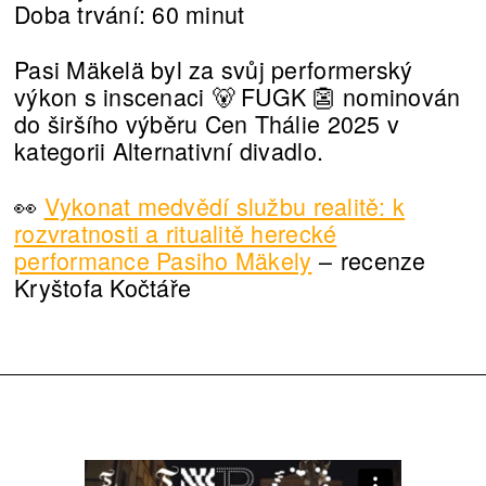
Doba trvání: 60 minut
Pasi Mäkelä byl za svůj performerský
výkon s inscenaci 🐻 FUGK 👺 nominován
do širšího výběru Cen Thálie 2025 v
kategorii Alternativní divadlo.
👀
Vykonat medvědí službu realitě: k
rozvratnosti a ritualitě herecké
performance Pasiho Mäkely
–⁠⁠⁠⁠⁠⁠ recenze
Kryštofa Kočtáře