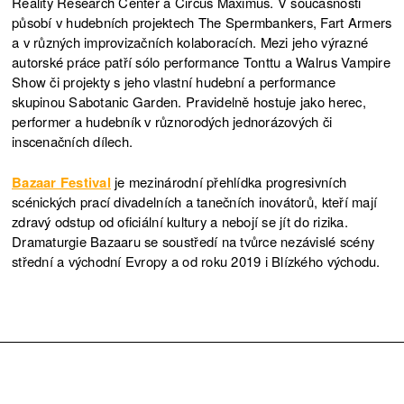
Reality Research Center a Circus Maximus. V současnosti
působí v hudebních projektech The Spermbankers, Fart Armers
a v různých improvizačních kolaboracích. Mezi jeho výrazné
autorské práce patří sólo performance Tonttu a Walrus Vampire
Show či projekty s jeho vlastní hudební a performance
skupinou Sabotanic Garden. Pravidelně hostuje jako herec,
performer a hudebník v různorodých jednorázových či
inscenačních dílech.
Bazaar Festival
je mezinárodní přehlídka progresivních
scénických prací divadelních a tanečních inovátorů, kteří mají
zdravý odstup od oficiální kultury a nebojí se jít do rizika.
Dramaturgie Bazaaru se soustředí na tvůrce nezávislé scény
střední a východní Evropy a od roku 2019 i Blízkého východu.