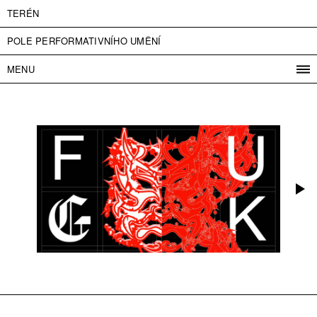
TERÉN
POLE PERFORMATIVNÍHO UMĚNÍ
MENU
PROGRAM
PROJEKTY
KONTAKT
INFO
O NÁS
VSTUPNÉ
PRESS
PARTNEŘI
ENGLISH