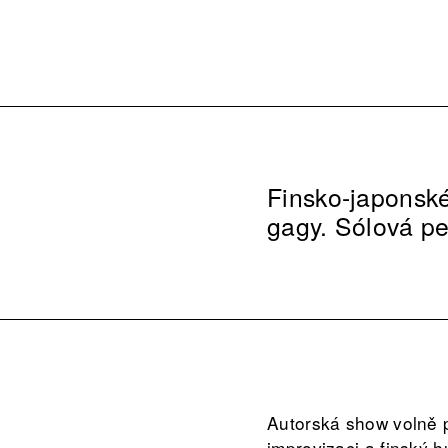
Finsko-japonské 
gagy. Sólová p
Autorská show volně p
improvizaci a finský 