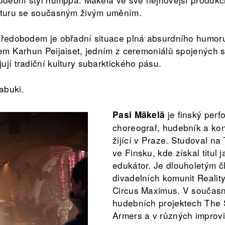
ulturu se současným živým uměním.
tředobodem je obřadní situace plná absurdního humoru
lem Karhun Peijaiset, jedním z ceremoniálů spojených
ují tradiční kultury subarktického pásu.
abuki.
je finský perfo
Pasi Mäkelä
choreograf, hudebník a ko
žijící v Praze. Studoval n
ve Finsku, kde získal titul 
edukátor. Je dlouholetým č
divadelních komunit Realit
Circus Maximus. V současn
hudebních projektech The 
Armers a v různých improvi