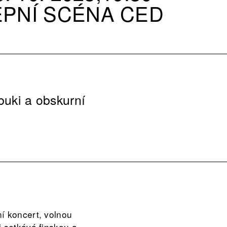
EPNÍ SCÉNA CED
buki a obskurní
í koncert, volnou
i setkává finskou a