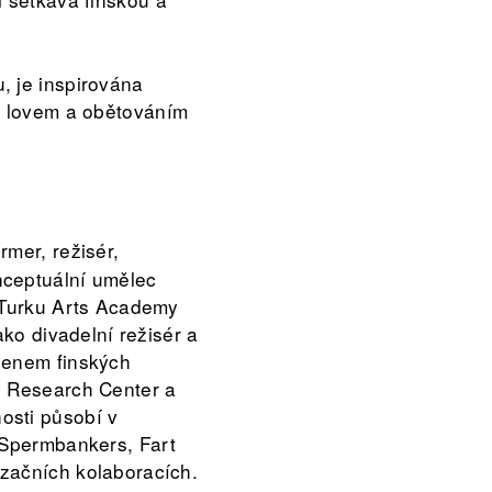
, je inspirována
 s lovem a obětováním
rmer, režisér,
nceptuální umělec
a Turku Arts Academy
jako divadelní režisér a
lenem finských
y Research Center a
osti působí v
Spermbankers, Fart
začních kolaboracích.