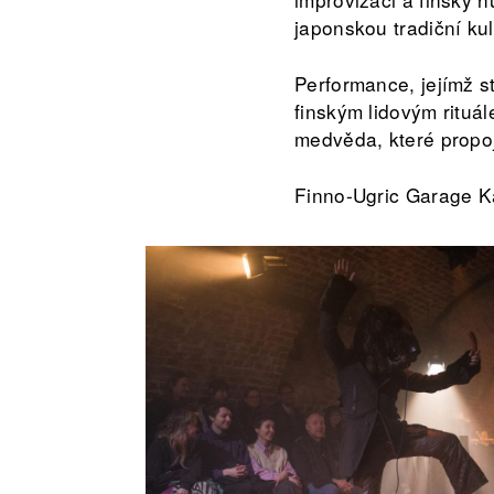
japonskou tradiční k
Performance, jejímž s
finským lidovým rituá
medvěda, které propoj
Finno-Ugric Garage K