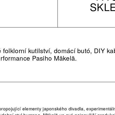
SKL
folklorní kutilství, domácí butó, DIY ka
erformance Pasiho Mäkelä.
ropojující elementy japonského divadla, experimentáln
hudební styl humppa. Mäkelä ve své nejnovější produkc