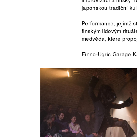
japonskou tradiční k
Performance, jejímž s
finským lidovým rituá
medvěda, které propoj
Finno-Ugric Garage K