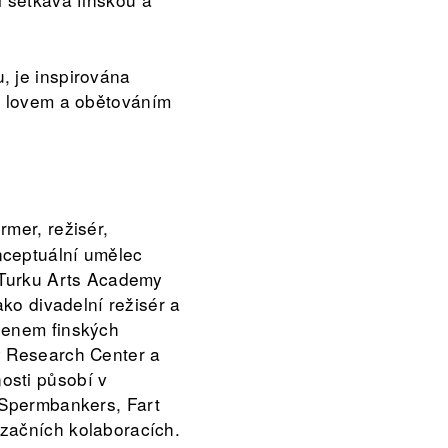
, je inspirována
 s lovem a obětováním
rmer, režisér,
nceptuální umělec
a Turku Arts Academy
jako divadelní režisér a
lenem finských
y Research Center a
osti působí v
Spermbankers, Fart
začních kolaboracích.