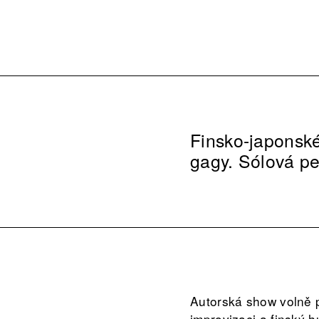
Finsko-japonské 
gagy. Sólová p
Autorská show volně p
improvizaci a finský 