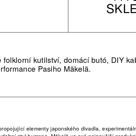
SKL
folklorní kutilství, domácí butó, DIY ka
erformance Pasiho Mäkelä.
ropojující elementy japonského divadla, experimentáln
hudební styl humppa. Mäkelä ve své nejnovější produkc