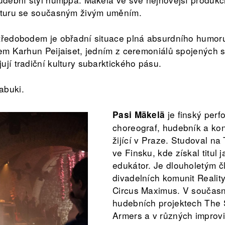
ulturu se současným živým uměním.
tředobodem je obřadní situace plná absurdního humoru
lem Karhun Peijaiset, jedním z ceremoniálů spojených
ují tradiční kultury subarktického pásu.
abuki.
je finský perfo
Pasi Mäkelä
choreograf, hudebník a ko
žijící v Praze. Studoval n
ve Finsku, kde získal titul 
edukátor. Je dlouholetým č
divadelních komunit Realit
Circus Maximus. V současn
hudebních projektech The 
Armers a v různých improvi