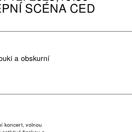
EPNÍ SCÉNA CED
buki a obskurní
í koncert, volnou
i setkává finskou a