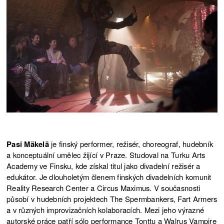
Pasi Mäkelä
je finský performer, režisér, choreograf, hudebník
a konceptuální umělec žijící v Praze. Studoval na Turku Arts
Academy ve Finsku, kde získal titul jako divadelní režisér a
edukátor. Je dlouholetým členem finských divadelních komunit
Reality Research Center a Circus Maximus. V současnosti
působí v hudebních projektech The Spermbankers, Fart Armers
a v různých improvizačních kolaboracích. Mezi jeho výrazné
autorské práce patří sólo performance Tonttu a Walrus Vampire