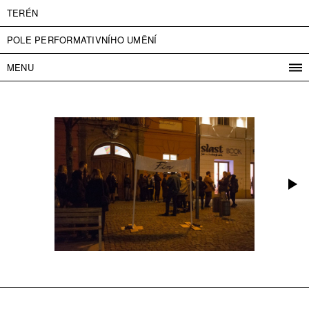
TERÉN
POLE PERFORMATIVNÍHO UMĚNÍ
MENU
PROGRAM
PROJEKTY
KONTAKT
INFO
O NÁS
VSTUPNÉ
PRESS
PARTNEŘI
ENGLISH