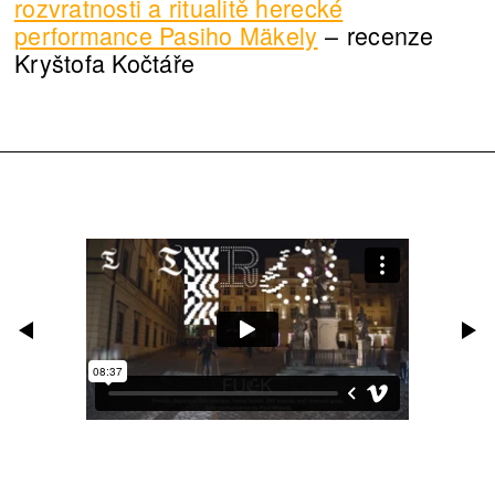
rozvratnosti a ritualitě herecké
performance Pasiho Mäkely
–⁠⁠⁠⁠⁠⁠ recenze
Kryštofa Kočtáře