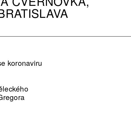
Á CVERNOVKA,
BRATISLAVA
se koronaviru
ěleckého
Gregora