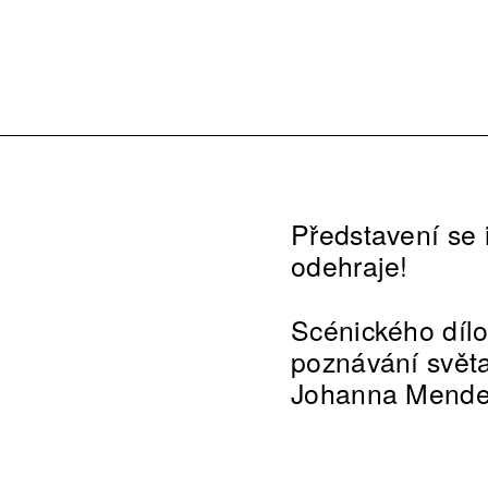
Představení se i
odehraje!
Scénického díl
poznávání svět
Johanna Mendel