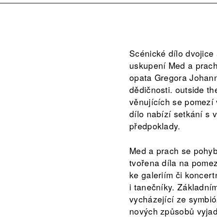
Scénické dílo dvojic
uskupení Med a prac
opata Gregora Johann
dědičnosti. outside t
věnujících se pomezí
dílo nabízí setkání 
předpoklady.
Med a prach se pohyb
tvořena díla na pomez
ke galeriím či koncert
i tanečníky. Základní
vycházející ze symbió
nových způsobů vyjad