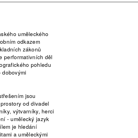
venského uměleckého
osobním odkazem
ákladních zákonů
e performativních děl
ografického pohledu
o dobovými
střešením jsou
 prostory od divadel
íky, výtvarníky, herci
ní - umělecký jazyk
ílem je hledání
itami a uměleckými