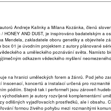
e autorů Andreje Kalinky a Milana Kozánka, členů slo
h / HONEY AND DUST, je inspirováno badatelským a 
a Mendela, zakladatele oboru genetiky a objevitele z
he box 01 je úvodním projektem z autory plánované séri
 vědeckého a uměleckého poznávání světa. Namísto bi
s výjimečným odkazem vědeckého myšlení neomezenéh
uje na hranici uměleckých forem a žánrů. Pod jeho za
í inscenací, koncertů a instalací určená pro rozmanité
ním pódiím. Stejně tak i performeři jsou zároveň hudebn
m východiskem je autory rozvíjené komplementární umě
zy odlišných vyjadřovacích prostředků, ale i obsahu. C
řování formou živého pohybu mezi rozmanitými komun