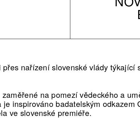
NOV
 přes nařízení slovenské vlády týkající 
o zaměřené na pomezí vědeckého a um
a je inspirováno badatelským odkazem 
a ve slovenské premiéře.