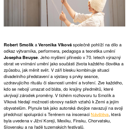
Robert Smolík
a
Veronika Vlková
společně pohlíží na dílo a
odkaz výtvarníka, performera, pedagoga a teoretika umění
Josepha Beuyse
. Jeho myšlení přineslo v 70. letech výrazný
obrat ve vnímání umění jako součásti života každého člověka a
způsobu, jak měnit svět. V záři blesku kombinuje situaci
divadelního představení a výstavy s prvky seance,
uzdravujícího rituálu či slavnosti umění a tvoření. Zve každého,
kdo se nebojí umazat od bláta, do krajiny předmětů, které
ukrývají zárodek proměny. V tichém rozhovoru tu Smolík a
Vlková hledají možnosti obnovy našich vztahů k Zemi a jejím
obyvatelům. Plynule tak jako autorská dvojice navazují na svoji
předchozí spolupráci s Terénem na inscenaci
Návštěva
, která
byla uvedena v Jižní Koreji, Mexiku, Finsku, Chorvatsku,
Slovensku a na řadě tuzemských festivalů.