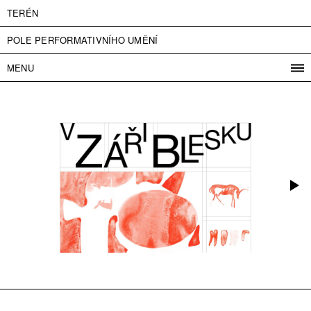
TERÉN
POLE PERFORMATIVNÍHO UMĚNÍ
MENU
PROGRAM
PROJEKTY
KONTAKT
INFO
O NÁS
VSTUPNÉ
PRESS
PARTNEŘI
ENGLISH