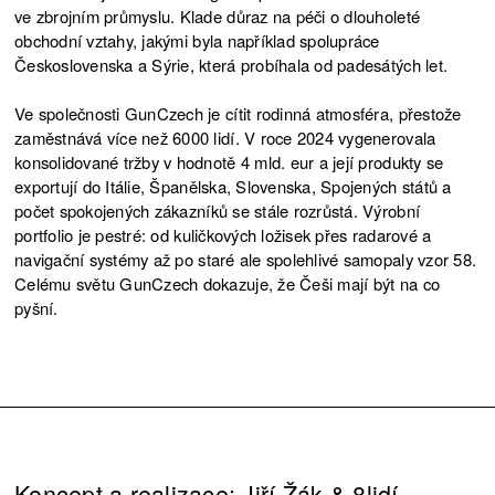
ve zbrojním průmyslu. Klade důraz na péči o dlouholeté
obchodní vztahy, jakými byla například spolupráce
Československa a Sýrie, která probíhala od padesátých let.
Ve společnosti GunCzech je cítit rodinná atmosféra, přestože
zaměstnává více než 6000 lidí. V roce 2024 vygenerovala
konsolidované tržby v hodnotě 4 mld. eur a její produkty se
exportují do Itálie, Španělska, Slovenska, Spojených států a
počet spokojených zákazníků se stále rozrůstá. Výrobní
portfolio je pestré: od kuličkových ložisek přes radarové a
navigační systémy až po staré ale spolehlivé samopaly vzor 58.
Celému světu GunCzech dokazuje, že Češi mají být na co
pyšní.
Koncept a realizace: Jiří Žák & 8lidí