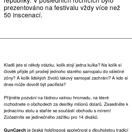
prezentováno na festivalu vždy více než
50 inscenací.
Kladli jste si někdy otázku, kolik stojí jedna kulka? Na kolik si
člověk přijde při prodeji jednoho starého samopalu do válečné
zóny? A kolik lidských životů takový samopal zachrání? A kdo si
dnes může dovolit být pacifista?
Přijměte pozvání na řádnou valnou hromadu, na které
rozhodnete o obchodech za desítky milionů dolarů. Zasedněte k
jednacímu stolu a staňte se součástí obchodu s mírem!
Zúčastníte se jedinečného zážitku pro 14 diváků.
GunCzech
je česká holdingová společnost s dlouholetou tradicí