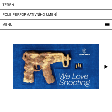
TERÉN
POLE PERFORMATIVNÍHO UMĚNÍ
MENU
PROGRAM
PROJEKTY
KONTAKT
INFO
O NÁS
VSTUPNÉ
PRESS
PARTNEŘI
ENGLISH