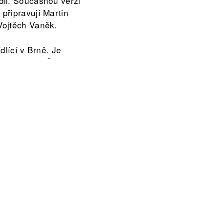
dii. Současnou verzi
připravují Martin
Vojtěch Vaněk.
ídlící v Brně. Je
nkubátoru v České
é skupiny realizuje
různých úrovních
 z půdorysu dění v
aVU VUT, kde vzájemně
itálních a deskových
 Luring Escape:
rience
– úniková hra
vý Let’s Play