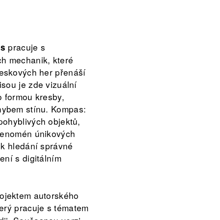
pracuje s
s
ch mechanik, které
eskových her přenáší
sou je zde vizuální
o formou kresby,
hybem stínu. Kompas:
pohyblivých objektů,
 fenomén únikových
 k hledání správné
ení s digitálním
ojektem autorského
terý pracuje s tématem