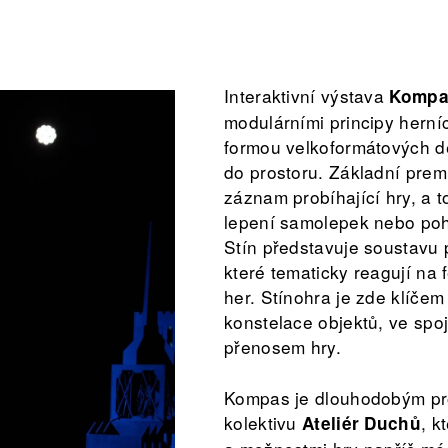
Interaktivní výstava
Kompa
modulárními principy herní
formou velkoformátových d
do prostoru. Základní premi
záznam probíhající hry, a t
lepení samolepek nebo po
Stín představuje soustavu 
které tematicky reagují na
her. Stínohra je zde klíčem
konstelace objektů, ve spoj
přenosem hry.
Kompas je dlouhodobým pr
kolektivu
, k
Ateliér Duchů