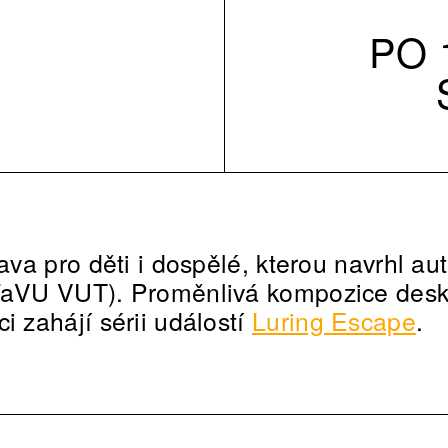
PO 1
tava pro děti i dospělé, kterou navrhl au
(FaVU VUT). Proměnlivá kompozice desk
i zahájí sérii událostí
Luring Escape
.