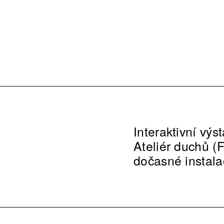
Interaktivní výs
Ateliér duchů 
dočasné instalac