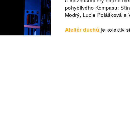
a možnostmi hry napříč mé
pohyblivého Kompasu: Stín 
Modrý, Lucie Polášková a 
je kolektiv s
Ateliér duchů
součástí prvního herního i
republice. Z pozice autorsk
projekty, ve kterých je na 
přítomné téma hry. Vychází
ateliéru Herních médií, F
spolupracuje na vývoji dig
her.
Událost je součástí série
10/6
Kompas
– vernisáž
5–7/9 & 12–13/9
The Expe
14/9
Shared Respawn
– ži