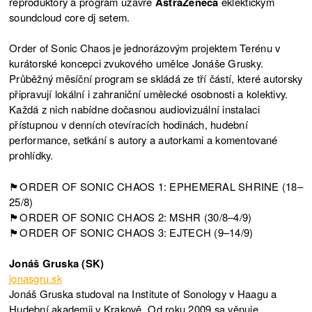
reproduktory a program uzavře
AstraZeneca
eklektickým
soundcloud core dj setem.
Order of Sonic Chaos je jednorázovým projektem Terénu v
kurátorské koncepci zvukového umělce Jonáše Grusky.
Průběžný měsíční program se skládá ze tří částí, které autorsky
připravují lokální i zahraniční umělecké osobnosti a kolektivy.
Každá z nich nabídne dočasnou audiovizuální instalaci
přístupnou v denních otevíracích hodinách, hudební
performance, setkání s autory a autorkami a komentované
prohlídky.
🏴ORDER OF SONIC CHAOS 1: EPHEMERAL SHRINE (18–
25/8)
🏴ORDER OF SONIC CHAOS 2: MSHR (30/8–4/9)
🏴ORDER OF SONIC CHAOS 3: EJTECH (9–14/9)
Jonáš Gruska (SK)
jonasgru.sk
Jonáš Gruska studoval na Institute of Sonology v Haagu a
Hudební akademii v Krakově. Od roku 2009 sa věnuje