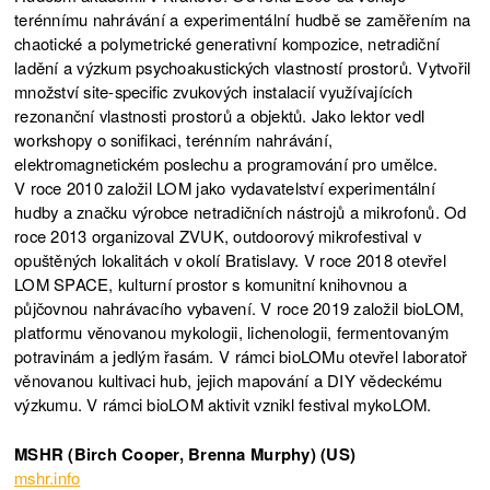
terénnímu nahrávání a experimentální hudbě se zaměřením na
chaotické a polymetrické generativní kompozice, netradiční
ladění a výzkum psychoakustických vlastností prostorů. Vytvořil
množství site-specific zvukových instalacií využívajících
rezonanční vlastnosti prostorů a objektů. Jako lektor vedl
workshopy o sonifikaci, terénním nahrávání,
elektromagnetickém poslechu a programování pro umělce.
V roce 2010 založil LOM jako vydavatelství experimentální
hudby a značku výrobce netradičních nástrojů a mikrofonů. Od
roce 2013 organizoval ZVUK, outdoorový mikrofestival v
opuštěných lokalitách v okolí Bratislavy. V roce 2018 otevřel
LOM SPACE, kulturní prostor s komunitní knihovnou a
půjčovnou nahrávacího vybavení. V roce 2019 založil bioLOM,
platformu věnovanou mykologii, lichenologii, fermentovaným
potravinám a jedlým řasám. V rámci bioLOMu otevřel laboratoř
věnovanou kultivaci hub, jejich mapování a DIY vědeckému
výzkumu. V rámci bioLOM aktivit vznikl festival mykoLOM.
MSHR (Birch Cooper, Brenna Murphy) (US)
mshr.info