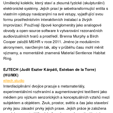
Umělecký kolektiv, který staví a zkoumá fyzické (skulpturální)
elektronické systémy. Jejich praxí je sebetransformující entita s
vlastním výstupy navázanými na své vstupy, vyjadřující svou
formu prostřednictvím interaktivních instalací a živých
improvizací. Používají čipové konglomeráty jako analogové
obvody a open-source software k vytvarování rezonančních
audiovizuálních tvarů a prostředí. Brenna Murphy a Birch
Cooper založili MSHR v roce 2011. Jméno je modulárním
akronymem, navrženým tak, aby v průběhu času mohl měnit
významy, a momentálně znamená Material Sentience Habitat
Ring.
EJTECH (Judit Eszter Kárpáti, Esteban de la Torre)
(HU/MX)
ejtech.studio
Interdisciplinární dvojice pracuje s metamateriály,
experimentálními rozhraními a augmentovanými textíliemi jako
médiem pro výzkum senzorických a konceptuálních vztahů mezi
subjektem a objektem. Zvuk, prostor, světlo a čas jako stavební
prvky jsou zásadní prvky jejich praxe. Jejich práce je založena