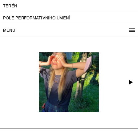
TERÉN
POLE PERFORMATIVNÍHO UMĚNÍ
MENU
PROGRAM
PROJEKTY
KONTAKT
INFO
O NÁS
VSTUPNÉ
PRESS
PARTNEŘI
ENGLISH