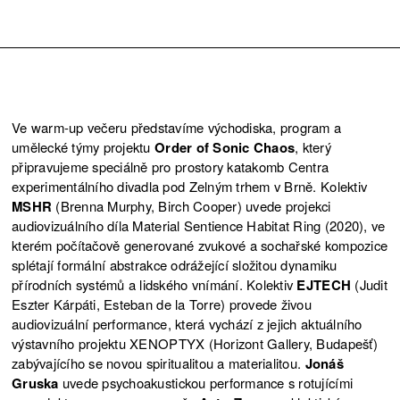
Ve warm-up večeru představíme východiska, program a
umělecké týmy projektu
Order of Sonic Chaos
, který
připravujeme speciálně pro prostory katakomb Centra
experimentálního divadla pod Zelným trhem v Brně. Kolektiv
MSHR
(Brenna Murphy, Birch Cooper) uvede projekci
audiovizuálního díla Material Sentience Habitat Ring (2020), ve
kterém počítačově generované zvukové a sochařské kompozice
splétají formální abstrakce odrážející složitou dynamiku
přírodních systémů a lidského vnímání. Kolektiv
EJTECH
(Judit
Eszter Kárpáti, Esteban de la Torre) provede živou
audiovizuální performance, která vychází z jejich aktuálního
výstavního projektu XENOPTYX (Horizont Gallery, Budapešť)
zabývajícího se novou spiritualitou a materialitou.
Jonáš
Gruska
uvede psychoakustickou performance s rotujícími