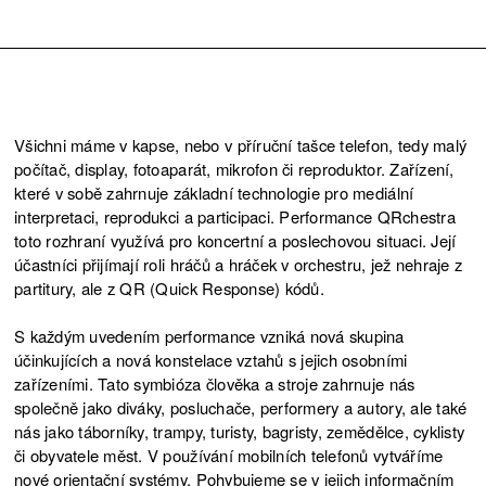
Všichni máme v kapse, nebo v příruční tašce telefon, tedy malý
počítač, display, fotoaparát, mikrofon či reproduktor. Zařízení,
které v sobě zahrnuje základní technologie pro mediální
interpretaci, reprodukci a participaci. Performance QRchestra
toto rozhraní využívá pro koncertní a poslechovou situaci. Její
účastníci přijímají roli hráčů a hráček v orchestru, jež nehraje z
partitury, ale z QR (Quick Response) kódů.
S každým uvedením performance vzniká nová skupina
účinkujících a nová konstelace vztahů s jejich osobními
zařízeními. Tato symbióza člověka a stroje zahrnuje nás
společně jako diváky, posluchače, performery a autory, ale také
nás jako táborníky, trampy, turisty, bagristy, zemědělce, cyklisty
či obyvatele měst. V používání mobilních telefonů vytváříme
nové orientační systémy. Pohybujeme se v jejich informačním