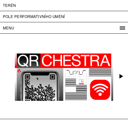
TERÉN
POLE PERFORMATIVNÍHO UMĚNÍ
MENU
PROGRAM
PROJEKTY
KONTAKT
INFO
O NÁS
VSTUPNÉ
PRESS
PARTNEŘI
ENGLISH