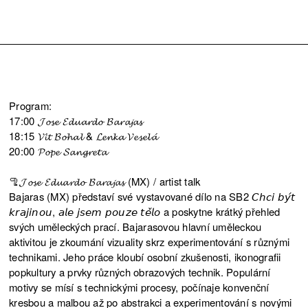
Program:
17:00 𝓙𝓸𝓼𝓮 𝓔𝓭𝓾𝓪𝓻𝓭𝓸 𝓑𝓪𝓻𝓪𝓳𝓪𝓼
18:15 𝓥𝓲́𝓽 𝓑𝓸𝓱𝓪𝓵 & 𝓛𝓮𝓷𝓴𝓪 𝓥𝓮𝓼𝓮𝓵𝓪́
20:00 𝓟𝓸𝓹𝓮 𝓢𝓪𝓷𝓰𝓻𝓮𝓽𝓪
🦿𝓙𝓸𝓼𝓮 𝓔𝓭𝓾𝓪𝓻𝓭𝓸 𝓑𝓪𝓻𝓪𝓳𝓪𝓼 (MX) / artist talk
Bajaras (MX) představí své vystavované dílo na SB2 𝘊𝘩𝘤𝘪 𝘣𝘺́𝘵
𝘬𝘳𝘢𝘫𝘪𝘯𝘰𝘶, 𝘢𝘭𝘦 𝘫𝘴𝘦𝘮 𝘱𝘰𝘶𝘻𝘦 𝘵𝘦̌𝘭𝘰 a poskytne krátký přehled
svých uměleckých prací. Bajarasovou hlavní uměleckou
aktivitou je zkoumání vizuality skrz experimentování s různými
technikami. Jeho práce kloubí osobní zkušenosti, ikonografii
popkultury a prvky různých obrazových technik. Populární
motivy se mísí s technickými procesy, počínaje konvenční
kresbou a malbou až po abstrakci a experimentování s novými