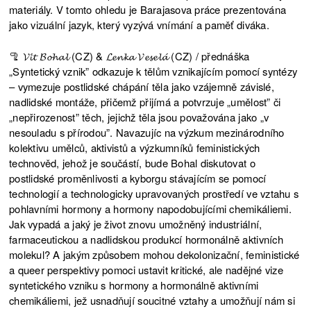
materiály. V tomto ohledu je Barajasova práce prezentována
jako vizuální jazyk, který vyzývá vnímání a paměť diváka.
🦿 𝓥𝓲́𝓽 𝓑𝓸𝓱𝓪𝓵 (CZ) & 𝓛𝓮𝓷𝓴𝓪 𝓥𝓮𝓼𝓮𝓵𝓪́ (CZ) / přednáška
„Syntetický vznik” odkazuje k tělům vznikajícím pomocí syntézy
– vymezuje postlidské chápání těla jako vzájemně závislé,
nadlidské montáže, přičemž přijímá a potvrzuje „umělost” či
„nepřirozenost” těch, jejichž těla jsou považována jako „v
nesouladu s přírodou”. Navazujíc na výzkum mezinárodního
kolektivu umělců, aktivistů a výzkumníků feministických
technověd, jehož je součástí, bude Bohal diskutovat o
postlidské proměnlivosti a kyborgu stávajícím se pomocí
technologií a technologicky upravovaných prostředí ve vztahu s
pohlavními hormony a hormony napodobujícími chemikáliemi.
Jak vypadá a jaký je život znovu umožněný industriální,
farmaceutickou a nadlidskou produkcí hormonálně aktivních
molekul? A jakým způsobem mohou dekolonizační, feministické
a queer perspektivy pomoci ustavit kritické, ale nadějné vize
syntetického vzniku s hormony a hormonálně aktivními
chemikáliemi, jež usnadňují soucitné vztahy a umožňují nám si