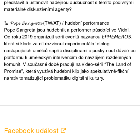
představit a ustanovit nadějnou budoucnost s těmito podivnými
materiálně diskurzivními agenty?
🦾 𝓟𝓸𝓹𝓮 𝓢𝓪𝓷𝓰𝓻𝓮𝓽𝓪 (TW/AT) / hudební performance
Pope Sangreta jsou hudebník a performer působící ve Vídni.
Od roku 2019 organizují sérii eventů nazvanou 𝘌𝘗𝘏𝘌𝘔𝘌𝘙𝘖𝘚,
která si klade za cíl rozvinout experimentální dialog
nastupujících umělců napříč disciplínami a poskytnout důvěrnou
platformu k uměleckým intervencím do navzájem rozdělených
komunit. V současné době pracují na video-sérii “The Land of
Promise”, která využívá hudební klip jako spekulativně-fikční
narativ tematizující problematiku digitální kultury.
Facebook událost