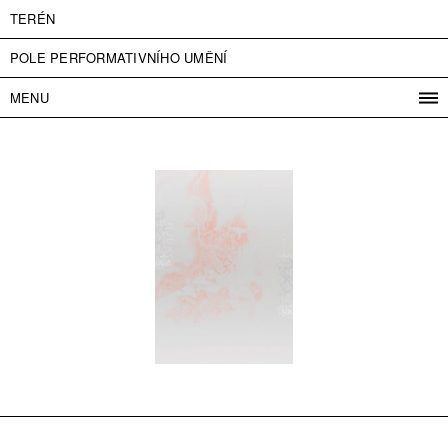
TERÉN
POLE PERFORMATIVNÍHO UMĚNÍ
MENU
PROGRAM
PROJEKTY
KONTAKT
INFO
O NÁS
VSTUPNÉ
PRESS
PARTNEŘI
ENGLISH