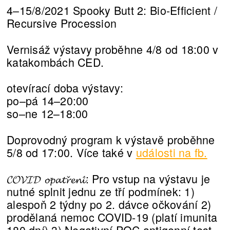
4–15/8/2021 Spooky Butt 2: Bio-Efficient /
Recursive Procession
Vernisáž výstavy proběhne 4/8 od 18:00 v
katakombách CED.
otevírací doba výstavy:
po–pá 14–20:00
so–ne 12–18:00
Doprovodný program k výstavě proběhne
5/8 od 17:00. Více také v
události na fb.
𝓒𝓞𝓥𝓘𝓓 𝓸𝓹𝓪𝓽𝓻̌𝓮𝓷𝓲́: Pro vstup na výstavu je
nutné splnit jednu ze tří podmínek: 1)
alespoň 2 týdny po 2. dávce očkování 2)
prodělaná nemoc COVID-19 (platí imunita
180 dní) 3) Negativní POC antigenní test