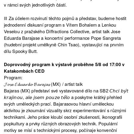
v rámci svých jednotlivých částí.
⛓️ Za účelem rozvinutí těchto pojmů a představ, budeme hostit
jednodenní diskusní program s Vítem Bohalem a Lenkou
Veselou z pražského Diffractions Collective, artist talk Jose
Eduarda Barajase a koncertní performance Pope Sangreta
(hudební projekt umělkyně Chin Tsao), vystavující na prvním
dílu Spooky Butt.
Doprovodný program k výstavě proběhne 5/8 od 17:00 v
Katakombách CED
Program:
𝓙𝓸𝓼𝓮 𝓔𝓭𝓾𝓪𝓻𝓭𝓸 𝓑𝓪𝓻𝓪𝓳𝓪𝓼 (MX) / artist talk
Bajaras (MX) představí své vystavované dílo na SB2 𝘊𝘩𝘤𝘪 𝘣𝘺́𝘵
𝘬𝘳𝘢𝘫𝘪𝘯𝘰𝘶, 𝘢𝘭𝘦 𝘫𝘴𝘦𝘮 𝘱𝘰𝘶𝘻𝘦 𝘵𝘦̌𝘭𝘰 a poskytne krátký přehled
svých uměleckých prací. Bajarasovou hlavní uměleckou
aktivitou je zkoumání vizuality skrz experimentování s různými
technikami. Jeho práce kloubí osobní zkušenosti, ikonografii
popkultury a prvky různých obrazových technik. Populární
motivy se mísí s technickými procesy, počínaje konvenční