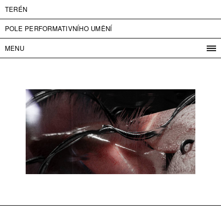
TERÉN
POLE PERFORMATIVNÍHO UMĚNÍ
MENU
PROGRAM
PROJEKTY
KONTAKT
INFO
O NÁS
VSTUPNÉ
PRESS
PARTNEŘI
ENGLISH