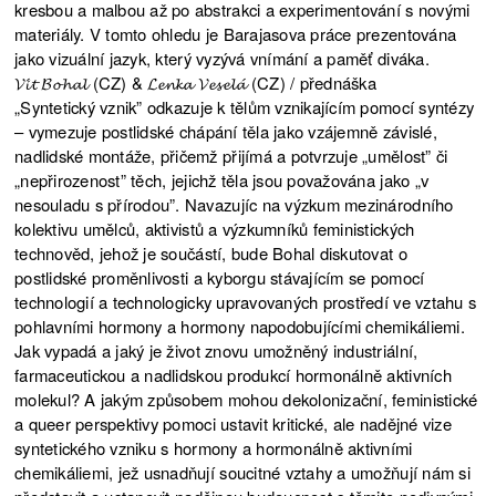
kresbou a malbou až po abstrakci a experimentování s novými
materiály. V tomto ohledu je Barajasova práce prezentována
jako vizuální jazyk, který vyzývá vnímání a paměť diváka.
𝓥𝓲́𝓽 𝓑𝓸𝓱𝓪𝓵 (CZ) & 𝓛𝓮𝓷𝓴𝓪 𝓥𝓮𝓼𝓮𝓵𝓪́ (CZ) / přednáška
„Syntetický vznik” odkazuje k tělům vznikajícím pomocí syntézy
– vymezuje postlidské chápání těla jako vzájemně závislé,
nadlidské montáže, přičemž přijímá a potvrzuje „umělost” či
„nepřirozenost” těch, jejichž těla jsou považována jako „v
nesouladu s přírodou”. Navazujíc na výzkum mezinárodního
kolektivu umělců, aktivistů a výzkumníků feministických
technověd, jehož je součástí, bude Bohal diskutovat o
postlidské proměnlivosti a kyborgu stávajícím se pomocí
technologií a technologicky upravovaných prostředí ve vztahu s
pohlavními hormony a hormony napodobujícími chemikáliemi.
Jak vypadá a jaký je život znovu umožněný industriální,
farmaceutickou a nadlidskou produkcí hormonálně aktivních
molekul? A jakým způsobem mohou dekolonizační, feministické
a queer perspektivy pomoci ustavit kritické, ale nadějné vize
syntetického vzniku s hormony a hormonálně aktivními
chemikáliemi, jež usnadňují soucitné vztahy a umožňují nám si