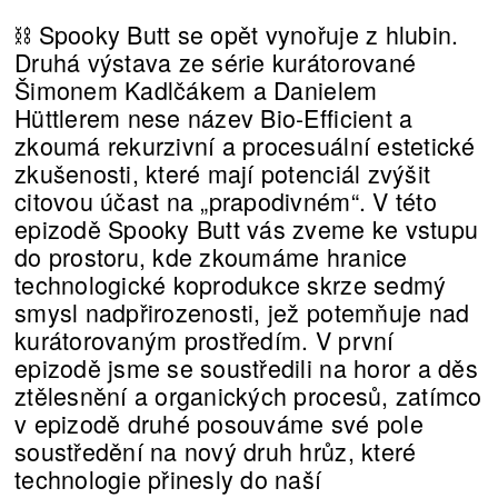
⛓️ Spooky Butt se opět vynořuje z hlubin.
Druhá výstava ze série kurátorované
Šimonem Kadlčákem a Danielem
Hüttlerem nese název Bio-Efficient a
zkoumá rekurzivní a procesuální estetické
zkušenosti, které mají potenciál zvýšit
citovou účast na „prapodivném“. V této
epizodě Spooky Butt vás zveme ke vstupu
do prostoru, kde zkoumáme hranice
technologické koprodukce skrze sedmý
smysl nadpřirozenosti, jež potemňuje nad
kurátorovaným prostředím. V první
epizodě jsme se soustředili na horor a děs
ztělesnění a organických procesů, zatímco
v epizodě druhé posouváme své pole
soustředění na nový druh hrůz, které
technologie přinesly do naší