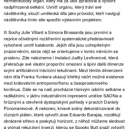
hermeneutický orgán, který má za úkol zpracovat a vytvořit
nadpřirozená setkání. Uvnitř orgánu, který tráví své
návštěvníky, slouží umělecká díla jako průvodci, kteří navigují
návštěvníka tímto site-specific výstavním projektem.
⛓️ Sochy Julie Villard a Simona Brossarda jsou prvními a
nejvíce očividnými rozšířeními systematické představivosti
vytvořené uvnitř katakomb. Jejich díla jsou uchopitelným
znázorněním, skrze nějž se orientujeme v tomto měnícím se
prostoru. Zde nalezneme i instalaci Judity Levitnerové, která
překračuje své vlastní proporční omezení a špiní další dimenze
svými artificiálními trávícími tekutinami. Mezi těmito dimenzemi
nám díla Franka Yunkera ukazují křehký náčrt možné existence
mezi královstvím antropomorfismu a časoprostorového
kontinua. Dále se na naší procházce tísnivým údolím setkáme s
radikálními, v jádru industriálními impresemi umělce SAONa a
hrůznými a otevřeně dystopickými pohledy v pracích Daniely
Ponomarevové. A nakonec, krvavé scény dekonstruované do
různých pláten, které vytvořil Jose Eduardo Barajas, rozdělují
obrácené střevo a poskytují horizont, z něhož můžeme sledovat
a vnímat rekurzivní inverzi, kterou se Spooky Butt snaží vytvořit