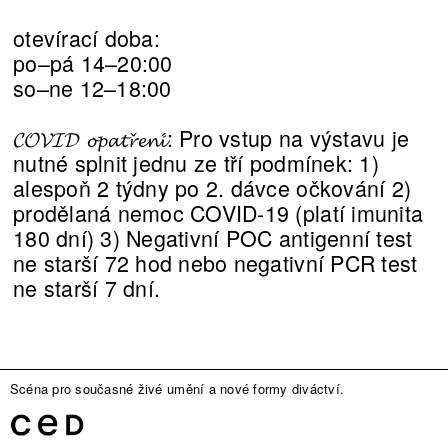
otevírací doba:
po–pá 14–20:00
so–ne 12–18:00
𝓒𝓞𝓥𝓘𝓓 𝓸𝓹𝓪𝓽𝓻̌𝓮𝓷𝓲́: Pro vstup na výstavu je
nutné splnit jednu ze tří podmínek: 1)
alespoň 2 týdny po 2. dávce očkování 2)
prodělaná nemoc COVID-19 (platí imunita
180 dní) 3) Negativní POC antigenní test
ne starší 72 hod nebo negativní PCR test
ne starší 7 dní.
Scéna pro současné živé umění a nové formy diváctví.