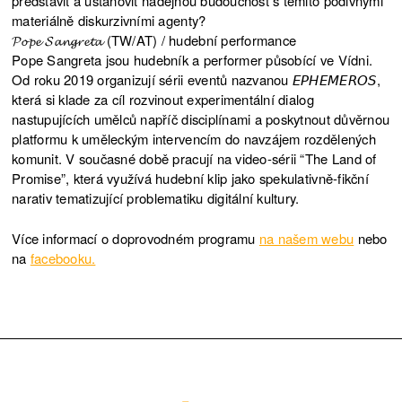
představit a ustanovit nadějnou budoucnost s těmito podivnými
materiálně diskurzivními agenty?
𝓟𝓸𝓹𝓮 𝓢𝓪𝓷𝓰𝓻𝓮𝓽𝓪 (TW/AT) / hudební performance
Pope Sangreta jsou hudebník a performer působící ve Vídni.
Od roku 2019 organizují sérii eventů nazvanou 𝘌𝘗𝘏𝘌𝘔𝘌𝘙𝘖𝘚,
která si klade za cíl rozvinout experimentální dialog
nastupujících umělců napříč disciplínami a poskytnout důvěrnou
platformu k uměleckým intervencím do navzájem rozdělených
komunit. V současné době pracují na video-sérii “The Land of
Promise”, která využívá hudební klip jako spekulativně-fikční
narativ tematizující problematiku digitální kultury.
Více informací o doprovodném programu
na našem webu
nebo
na
facebooku.