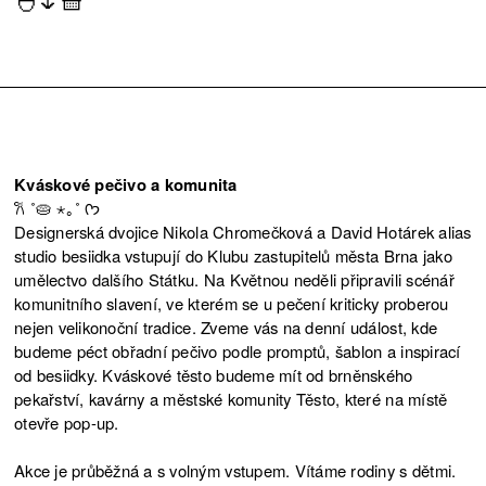
Kváskové pečivo a komunita
𐙚 ˚🥧 ⋆｡˚ ᡣ𐭩
Designerská dvojice Nikola Chromečková a David Hotárek alias
studio besiidka vstupují do Klubu zastupitelů města Brna jako
umělectvo dalšího Státku. Na Květnou neděli připravili scénář
komunitního slavení, ve kterém se u pečení kriticky proberou
nejen velikonoční tradice. Zveme vás na denní událost, kde
budeme péct obřadní pečivo podle promptů, šablon a inspirací
od besiidky. Kváskové těsto budeme mít od brněnského
pekařství, kavárny a městské komunity Těsto, které na místě
otevře pop-up.
Akce je průběžná a s volným vstupem. Vítáme rodiny s dětmi.