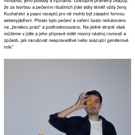
minulosti, jeho podoby a významu. Dostupné prameny ukazují,
že za tvorbou a pečením rituálních jídel stály téměř vždy ženy.
Kuchařství a psaní receptů pro ně mohlo být zásadní formou
sebevyjádření. Přesto bylo pečení a vaření často redukováno
na „ženskou práci“ a podhodnocováno. Na jedné straně však
můžeme v jídle a jeho přípravě vidět mocný nástroj rovnosti a
způsob, jak narušovat nespravedlivé nebo svazující genderové
role.”