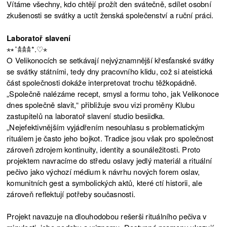
Vítáme všechny, kdo chtějí prožít den svátečně, sdílet osobní
zkušenosti se svátky a uctít ženská společenství a ruční práci.
Laboratoř slavení
⋆⭒˚𖠋𖠋𖠋*.♡⋆
O Velikonocích se setkávají nejvýznamnější křesťanské svátky
se svátky státními, tedy dny pracovního klidu, což si ateistická
část společnosti dokáže interpretovat trochu těžkopádně.
„Společně nalézáme recept, smysl a formu toho, jak Velikonoce
dnes společně slavit,“ přibližuje svou vizi proměny Klubu
zastupitelů na laboratoř slavení studio besiidka.
„Nejefektivnějším vyjádřením nesouhlasu s problematickým
rituálem je často jeho bojkot. Tradice jsou však pro společnost
zároveň zdrojem kontinuity, identity a sounáležitosti. Proto
projektem navracíme do středu oslavy jedlý materiál a rituální
pečivo jako výchozí médium k návrhu nových forem oslav,
komunitních gest a symbolických aktů, které ctí historii, ale
zároveň reflektují potřeby současnosti.
Projekt navazuje na dlouhodobou rešerši rituálního pečiva v