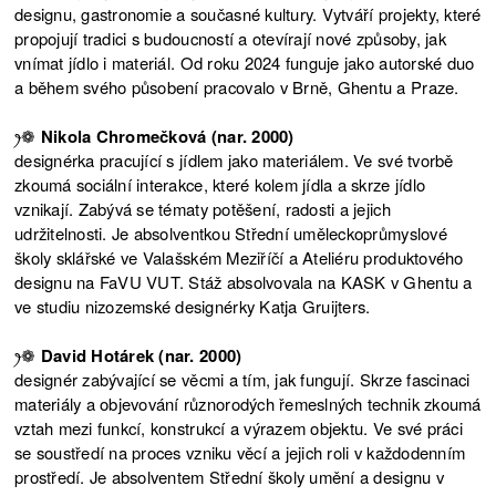
designu, gastronomie a současné kultury. Vytváří projekty, které
propojují tradici s budoucností a otevírají nové způsoby, jak
vnímat jídlo i materiál. Od roku 2024 funguje jako autorské duo
a během svého působení pracovalo v Brně, Ghentu a Praze.
ꫂ❁
Nikola Chromečková (nar. 2000)
designérka pracující s jídlem jako materiálem. Ve své tvorbě
zkoumá sociální interakce, které kolem jídla a skrze jídlo
vznikají. Zabývá se tématy potěšení, radosti a jejich
udržitelnosti. Je absolventkou Střední uměleckoprůmyslové
školy sklářské ve Valašském Meziříčí a Ateliéru produktového
designu na FaVU VUT. Stáž absolvovala na KASK v Ghentu a
ve studiu nizozemské designérky Katja Gruijters.
ꫂ❁
David Hotárek (nar. 2000)
designér zabývající se věcmi a tím, jak fungují. Skrze fascinaci
materiály a objevování různorodých řemeslných technik zkoumá
vztah mezi funkcí, konstrukcí a výrazem objektu. Ve své práci
se soustředí na proces vzniku věcí a jejich roli v každodenním
prostředí. Je absolventem Střední školy umění a designu v