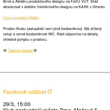
Brně a Ateliéru produktového designu na FaVU VUT. Stáž
absolvoval v ateliéru Interiérového designu na KASK v Ghentu.
Více o projektu Státky
Prostor Klubu zastupitelů není plně bezbariérový. Má ztížený
vstup a nemá bezbariérové WC. Rádi odpovíme na detaily
ohledně pohybu v prostoru.
🌸
Tisková zpráva
🌸
Facebook událost
29/3, 15:00
Klub zastupitelů města Brna, Mečová 5