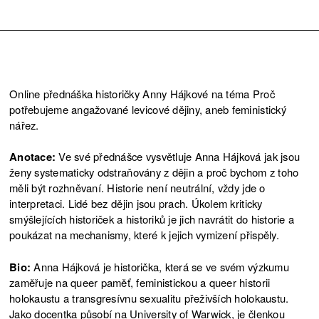
Online přednáška historičky Anny Hájkové na téma Proč
potřebujeme angažované levicové dějiny, aneb feministický
nářez.
Anotace:
Ve své přednášce vysvětluje Anna Hájková jak jsou
ženy systematicky odstraňovány z dějin a proč bychom z toho
měli být rozhněvaní. Historie není neutrální, vždy jde o
interpretaci. Lidé bez dějin jsou prach. Úkolem kriticky
smýšlejících historiček a historiků je jich navrátit do historie a
poukázat na mechanismy, které k jejich vymizení přispěly.
Bio:
Anna Hájková je historička, která se ve svém výzkumu
zaměřuje na queer paměť, feministickou a queer historii
holokaustu a transgresívnu sexualitu přeživších holokaustu.
Jako docentka působí na University of Warwick, je členkou