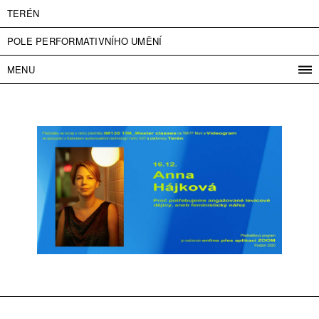
TERÉN
POLE PERFORMATIVNÍHO UMĚNÍ
MENU
PROGRAM
PROJEKTY
KONTAKT
INFO
O NÁS
VSTUPNÉ
PRESS
PARTNEŘI
ENGLISH