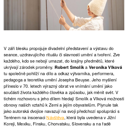
V záři blesku propojuje divadelní představení a výstavu do
seance, uzdravujícího rituálu či slavnosti umění a tvoření. Zve
každého, kdo se nebojí umazat, do krajiny předmětů, které
ukrývají zárodek proměny.
Robert Smolík
a
Veronika Vlková
tu společně pohlíží na dílo a odkaz výtvarníka, performera,
pedagoga a teoretika umění Josepha Beuyse. Jeho myšlení
přineslo v 70. letech výrazný obrat ve vnímání umění jako
součásti života každého člověka a způsobu, jak měnit svět. V
tichém rozhovoru s jeho dílem hledají Smolík a Vlková možnosti
obnovy našich vztahů k Zemi a jejím obyvatelům. Plynule tak
jako autorská dvojice navazují na svoji předchozí spolupráci s
Terénem na inscenaci
Návštěva
, která byla uvedena v Jižní
Koreji, Mexiku, Finsku, Chorvatsku, Slovensku a na řadě