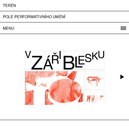
TERÉN
POLE PERFORMATIVNÍHO UMĚNÍ
MENU
PROGRAM
PROJEKTY
KONTAKT
INFO
O NÁS
VSTUPNÉ
PRESS
PARTNEŘI
ENGLISH