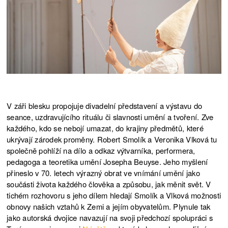
V záři blesku propojuje divadelní představení a výstavu do
seance, uzdravujícího rituálu či slavnosti umění a tvoření. Zve
každého, kdo se nebojí umazat, do krajiny předmětů, které
ukrývají zárodek proměny. Robert Smolík a Veronika Vlková tu
společně pohlíží na dílo a odkaz výtvarníka, performera,
pedagoga a teoretika umění Josepha Beuyse. Jeho myšlení
přineslo v 70. letech výrazný obrat ve vnímání umění jako
součásti života každého člověka a způsobu, jak měnit svět. V
tichém rozhovoru s jeho dílem hledají Smolík a Vlková možnosti
obnovy našich vztahů k Zemi a jejím obyvatelům. Plynule tak
jako autorská dvojice navazují na svoji předchozí spolupráci s