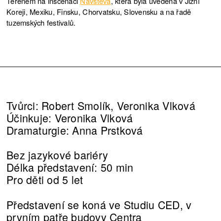
Terénem na inscenaci
Návštěva
, která byla uvedena v Jižní
Koreji, Mexiku, Finsku, Chorvatsku, Slovensku a na řadě
tuzemských festivalů.
Tvůrci: Robert Smolík, Veronika Vlková
Účinkuje: Veronika Vlková
Dramaturgie: Anna Prstková
Bez jazykové bariéry
Délka představení: 50 min
Pro děti od 5 let
Představení se koná ve Studiu CED, v
prvním patře budovy Centra