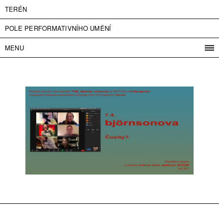
TERÉN
POLE PERFORMATIVNÍHO UMĚNÍ
MENU
PROGRAM
PROJEKTY
KONTAKT
INFO
O NÁS
VSTUPNÉ
PRESS
PARTNEŘI
ENGLISH