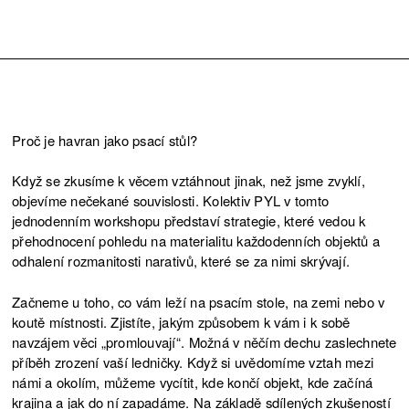
Proč je havran jako psací stůl?
Když se zkusíme k věcem vztáhnout jinak, než jsme zvyklí,
objevíme nečekané souvislosti. Kolektiv PYL v tomto
jednodenním workshopu představí strategie, které vedou k
přehodnocení pohledu na materialitu každodenních objektů a
odhalení rozmanitosti narativů, které se za nimi skrývají.
Začneme u toho, co vám leží na psacím stole, na zemi nebo v
koutě místnosti. Zjistíte, jakým způsobem k vám i k sobě
navzájem věci „promlouvají“. Možná v něčím dechu zaslechnete
příběh zrození vaší ledničky. Když si uvědomíme vztah mezi
námi a okolím, můžeme vycítit, kde končí objekt, kde začíná
krajina a jak do ní zapadáme. Na základě sdílených zkušeností