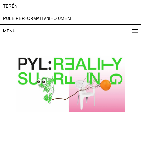
TERÉN
POLE PERFORMATIVNÍHO UMĚNÍ
MENU
PROGRAM
PROJEKTY
KONTAKT
INFO
O NÁS
VSTUPNÉ
PRESS
PARTNEŘI
ENGLISH