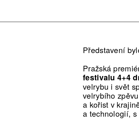
Představení byl
Pražská premiér
festivalu 4+4 
velrybu i svět 
velrybího zpěvu
a kořist v kraj
a technologií, s