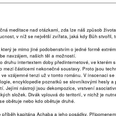
olečná meditace nad otázkami, zda lze náš způsob života
nost, v níž se největší zvířata, jaká kdy Bůh stvořil, 
, který je mimo jiné podobenstvím o jedné formě extré
ebe navzájem, našich těl a možností.
ého druhu intertextem doby předinternetové, ve kterém 
o mezi částicemi nekonečné soustavy. Proto jsou techn
 ve vzájemné tenzi už v tomto románu. V inscenaci se 
logie, encyklopedie poznatků se slovníkovými hesly a 
í. Jejími nástroji jsou dekompozice, vrstvení asociativ
ch složek. Divák vplouvá do teritorií, v nichž je nutné
o se obětuje nebo kdo obětuje druhé.
 příběh kapitána Achaba a jeho posádky. Připomeneme