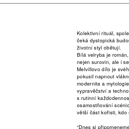
Kolektivní rituál, sp
čeká dystopická budouc
životní styl obětují.
Bílá velryba je román
nejen surovin, ale i s
Melvillovo dílo je sv
pokusil napnout vlákn
modernita a mytologie
vypravěčství a techno
s rutinní každodennost
osamostňování scénický
větší část kořisti, kd
“Dnes si připomeneme