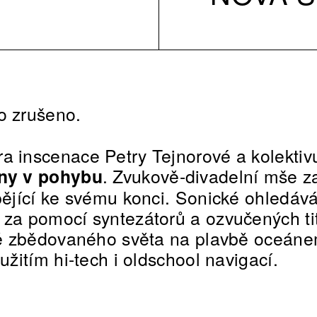
o zrušeno.
a inscenace Petry Tejnorové a kolektiv
dny v pohybu
. Zvukově-divadelní mše z
spějící ke svému konci. Sonické ohledá
 za pomocí syntezátorů a ozvučených ti
ině zbědovaného světa na plavbě oceáne
 užitím hi-tech i oldschool navigací.