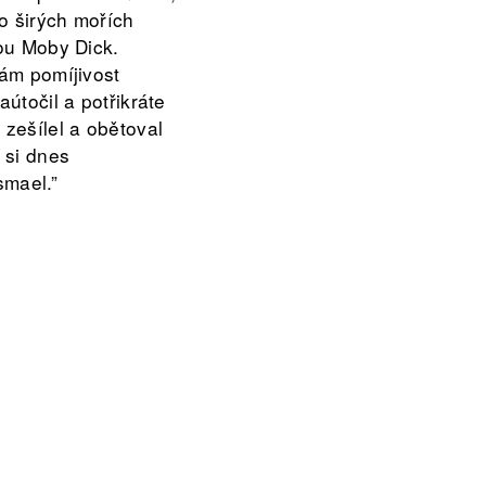
po širých mořích
nou Moby Dick.
nám pomíjivost
útočil a potřikráte
zešílel a obětoval
 si dnes
smael.”