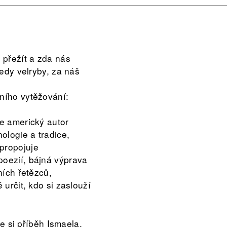
 přežít a zda nás
tedy velryby, za náš
mního vytěžování:
se americký autor
ologie a tradice,
propojuje
poezií, bájná výprava
ních řetězců,
 určit, kdo si zaslouží
 si příběh Ismaela,