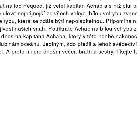
t na loď Pequod, jíž velel kapitán Achab a s níž plul 
 ulovit nejbájnější ze všech velryb, bílou velrybu zva
elrybu, která se zdála býti nepolapitelnou. Připomíná 
ivost našich snah. Potřikráte Achab na bílou velrybu za
dnes na kapitána Achaba, který v této honbě nakonec 
ubinám oceánu. Jediným, kdo přežil a jehož svědectví
. A proto mi pro dnešní večer, bratři a sestry, říkejte I
mánem Hermanna Melvilla „Moby Dick“.
á
cques & Jan Tošovský
ník a Daniel Rampáček
al Cáb
áš Garaj
y: Jan Brejcha