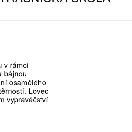
u v rámci
a bájnou
vání osamělého
těrností. Lovec
m vypravěčství