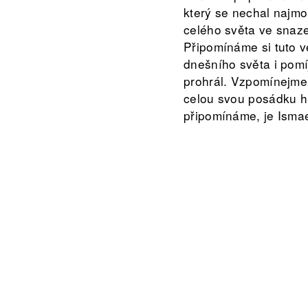
který se nechal najmou
celého světa ve snaze
Připomínáme si tuto v
dnešního světa i pomíj
prohrál. Vzpomínejme 
celou svou posádku hl
připomínáme, je Ismael
Volně inspirováno ro
Režie: Petra Tejnorov
Dramaturgie: Nina Ja
Performeři: Jan Čtvrt
Zvukový design: Mich
Světelný design: Jon
Scénografie a kostým