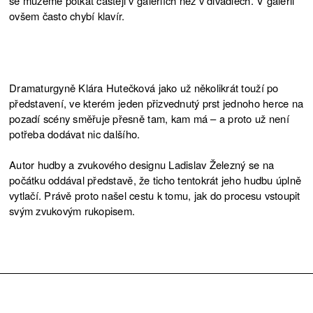
se můžeme potkat častěji v galeriích než v divadlech. V galerii
ovšem často chybí klavír.
Dramaturgyně Klára Hutečková jako už několikrát touží po
představení, ve kterém jeden přizvednutý prst jednoho herce na
pozadí scény směřuje přesně tam, kam má – a proto už není
potřeba dodávat nic dalšího.
Autor hudby a zvukového designu Ladislav Železný se na
počátku oddával představě, že ticho tentokrát jeho hudbu úplně
vytlačí. Právě proto našel cestu k tomu, jak do procesu vstoupit
svým zvukovým rukopisem.