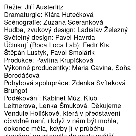
Režie: Jiří Austerlitz
Dramaturgie: Klára Hutečková
Scénografie: Zuzana Sceranková
Hudba, zvukový design: Ladislav Železný
Světelný design: Pavel Havrda
Účinkují (Boca Loca Lab): Fedir Kis,
Štěpán Lustyk, Pavol Smolárik
Produkce: Pavlína Krupičková
Výkonné producentky: Maria Cavina, Soňa
Borodáčová
Pohybová spolupráce: Zdenka Svíteková
Brungot
Poděkování: Kabinet Múz, Klub
Leitnerova, Lenka Šmuková. Děkujeme
Vendule Holičkové, která v představení
očividně není, i když v něm být mohla,
dokonce měla, kdyby jí v průběhu
zkoušení nevstoupily do cesty vnější