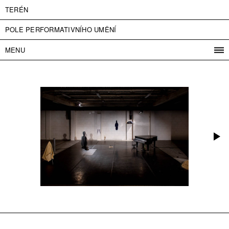
TERÉN
POLE PERFORMATIVNÍHO UMĚNÍ
MENU
PROGRAM
PROJEKTY
KONTAKT
INFO
O NÁS
VSTUPNÉ
PRESS
PARTNEŘI
ENGLISH