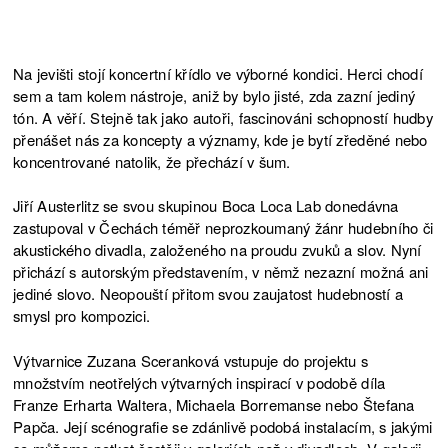
LIDÉ CHODÍ SEM A TAM
28.2.2022
Na jevišti stojí koncertní křídlo ve výborné kondici. Herci chodí
LIDÉ CHODÍ SEM A TAM
27.2.2022
sem a tam kolem nástroje, aniž by bylo jisté, zda zazní jediný
tón. A věří. Stejně tak jako autoři, fascinováni schopností hudby
LIDÉ CHODÍ SEM A TAM
18.2.2022
přenášet nás za koncepty a významy, kde je bytí zředěné nebo
koncentrované natolik, že přechází v šum.
LIDÉ CHODÍ SEM A TAM
17.2.2022
Jiří Austerlitz se svou skupinou Boca Loca Lab donedávna
LIDÉ CHODÍ SEM A TAM
27.10.2021
zastupoval v Čechách téměř neprozkoumaný žánr hudebního či
akustického divadla, založeného na proudu zvuků a slov. Nyní
LIDÉ CHODÍ SEM A TAM
26.10.2021
přichází s autorským představením, v němž nezazní možná ani
jediné slovo. Neopouští přitom svou zaujatost hudebností a
LIDÉ CHODÍ SEM A TAM
25.10.2021
smysl pro kompozici.
LIDÉ CHODÍ SEM A TAM
23.10.2021
Výtvarnice Zuzana Sceranková vstupuje do projektu s
množstvím neotřelých výtvarných inspirací v podobě díla
Franze Erharta Waltera, Michaela Borremanse nebo Štefana
Papča. Její scénografie se zdánlivě podobá instalacím, s jakými