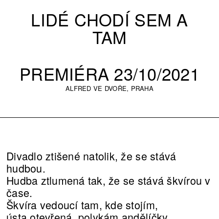
LIDÉ CHODÍ SEM A
TAM
PREMIÉRA 23/10/2021
ALFRED VE DVOŘE, PRAHA
Divadlo ztišené natolik, že se stává
hudbou.
Hudba ztlumená tak, že se stává škvírou v
čase.
Škvíra vedoucí tam, kde stojím,
ústa otevřená, polykám andělíčky.